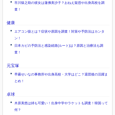
市川猿之助の彼女は蓮佛美沙子？おねえ疑惑や出身高校を調
査！
健康
エアコン咳とは？症状や原因を調査！対策や予防法はカンタ
ン！
日本カビの予防法と感染経路(ルート)は？原因と治療法も調
査！
元宝塚
早霧せいなの事務所や出身高校・大学はどこ？退団後の活躍ま
とめ！
卓球
木原美悠は姉も可愛い！出身中学やラケットも調査！韓国って
何？