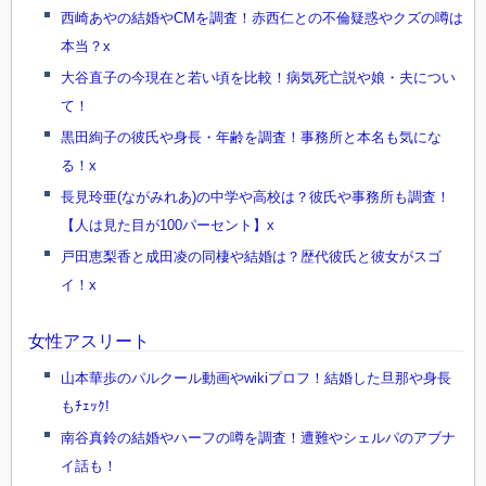
西崎あやの結婚やCMを調査！赤西仁との不倫疑惑やクズの噂は
本当？x
大谷直子の今現在と若い頃を比較！病気死亡説や娘・夫につい
て！
黒田絢子の彼氏や身長・年齢を調査！事務所と本名も気にな
る！x
長見玲亜(ながみれあ)の中学や高校は？彼氏や事務所も調査！
【人は見た目が100パーセント】x
戸田恵梨香と成田凌の同棲や結婚は？歴代彼氏と彼女がスゴ
イ！x
女性アスリート
山本華歩のパルクール動画やwikiプロフ！結婚した旦那や身長
もﾁｪｯｸ!
南谷真鈴の結婚やハーフの噂を調査！遭難やシェルパのアブナ
イ話も！