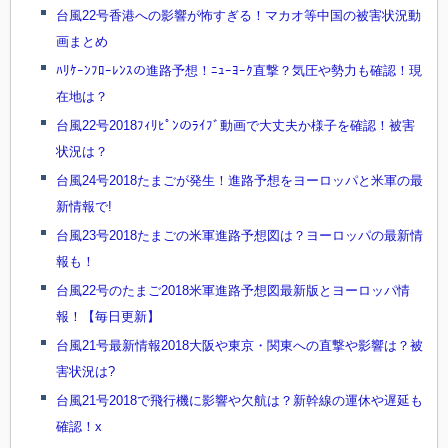
台風22号香港への影響が怖すぎる！マカオ等中国の被害状況動
画まとめ
ﾊﾘｹｰﾝﾌﾛｰﾚﾝｽの進路予想！ﾆｭｰﾖｰｸ直撃？気圧や勢力も確認！現
在地は？
台風22号2018ﾌｨﾘﾋﾟﾝのﾗｲﾌﾞ動画で大丈夫か様子を確認！被害
状況は？
台風24号2018たまごが発生！進路予想をヨーロッパと米軍の最
新情報で!
台風23号2018たまごの米軍進路予想図は？ヨーロッパの最新情
報も！
台風22号のたまご2018米軍進路予想図最新版とヨーロッパ情
報！【毎日更新】
台風21号最新情報2018大阪や東京・関東への直撃や影響は？被
害状況は?
台風21号2018で飛行機に影響や欠航は？新幹線の運休や遅延も
確認！x