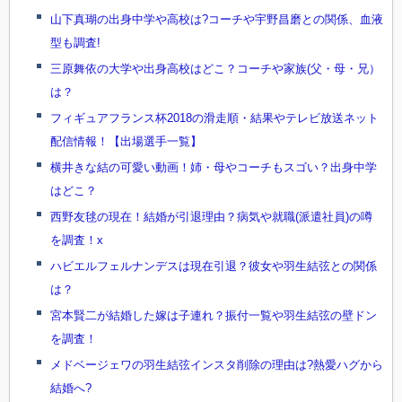
山下真瑚の出身中学や高校は?コーチや宇野昌磨との関係、血液
型も調査!
三原舞依の大学や出身高校はどこ？コーチや家族(父・母・兄）
は？
フィギュアフランス杯2018の滑走順・結果やテレビ放送ネット
配信情報！【出場選手一覧】
横井きな結の可愛い動画！姉・母やコーチもスゴい？出身中学
はどこ？
西野友毬の現在！結婚が引退理由？病気や就職(派遣社員)の噂
を調査！x
ハビエルフェルナンデスは現在引退？彼女や羽生結弦との関係
は？
宮本賢二が結婚した嫁は子連れ？振付一覧や羽生結弦の壁ドン
を調査！
メドベージェワの羽生結弦インスタ削除の理由は?熱愛ハグから
結婚へ?