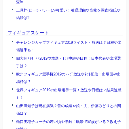
査!x
二見梓(ビーチバレー)が可愛い！引退理由や高校を調査!彼氏や
結婚は?
フィギュアスケート
チャレンジカップフィギュア2019ライスト・放送は？日程や出
場選手も！
四大陸ﾌｨｷﾞｭｱ2019の放送・ﾈｯﾄ中継や日程！日本代表や出場選
手は？
欧州フィギュア選手権2019のﾃﾚﾋﾞ放送やﾈｯﾄ配信！出場国や出
場枠は？
世界フィギュア2019の出場選手一覧！放送や日程は？結果速報
も！
山田満知子は現在病気？昔の成績や娘・夫、伊藤みどりとの関
係は？
樋口美穂子コーチの若い頃や年齢！既婚で家族がいる？教え子