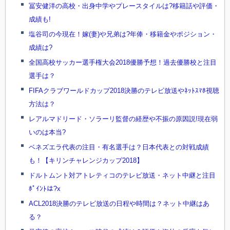
冨安健洋の高校・出身中学やプレースタイルは?移籍話や評価・
成績も!
塩谷司の今現在！嫁(妻)や兄弟は?年俸・移籍金やポジション・
成績は?
全国高校サッカー選手権大会2018優勝予想！過去優勝校と注目
選手は？
FIFAクラブワールドカップ2018決勝のテレビ放送やﾈｯﾄｽﾏﾎ視聴
方法は？
レアルマドリード・ソラーリ監督の経歴や不振の原因説!現在弱
いのは本当?
ベネズエラ代表の注目・有名選手は？日本代表との対戦成績
も！【キリンチャレンジカップ2018】
ドルトムント対アトレティコのテレビ放送・ネット中継と注目
ﾎﾟｲﾝﾄは?x
ACL2018決勝のテレビ放送の日程や時間は？ネット中継はあ
る？