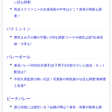
い話も調査!
馬瓜ステファニーの出身高校や中学はどこ？身長や両親も調
査！
バドミントン
豊田まみ子の腕や可愛いCMを調査!コーチや彼氏は誰?出身高
校・大学も!
バレーボール
春高バレー2019注目選手(女子男子)!日程やテレビ放送・ネット
配信は?
中田久美監督の怖い伝説！写真集や病気激やせ説も調査!尾崎豊
と友達?
ビーチバレー
坂口佳穂には彼氏いる？結婚の噂は？身長・体重や動画も調