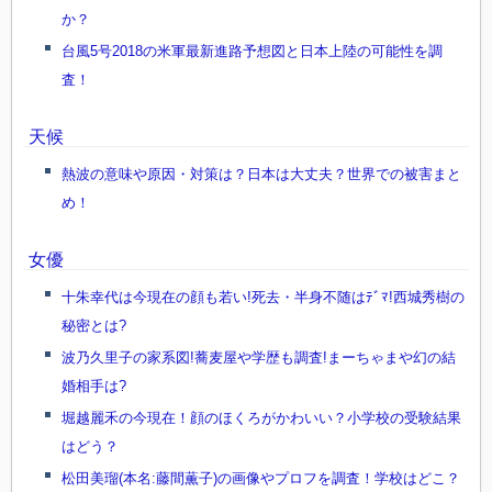
か？
台風5号2018の米軍最新進路予想図と日本上陸の可能性を調
査！
天候
熱波の意味や原因・対策は？日本は大丈夫？世界での被害まと
め！
女優
十朱幸代は今現在の顔も若い!死去・半身不随はﾃﾞﾏ!西城秀樹の
秘密とは?
波乃久里子の家系図!蕎麦屋や学歴も調査!まーちゃまや幻の結
婚相手は?
堀越麗禾の今現在！顔のほくろがかわいい？小学校の受験結果
はどう？
松田美瑠(本名:藤間薫子)の画像やプロフを調査！学校はどこ？