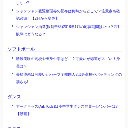
しない?
シャンシャン観覧整理券の配布は何時からどこで？注意点も確
認必須！【2月から変更】
シャンシャン抽選(観覧申込)2018年1月の応募期間はいつ？2月
以降はどうなる？
ソフトボール
勝股美咲の高校や出身中学はどこ？可愛いが球速がスゴい！身
長は？
長崎望未は可愛いがハーフ？韓国人?出身高校やバッティングの
凄さも!
ダンス
アークキッズ(Ark Kids)は小中学生ダンス世界一!メンバーは?
【動画】