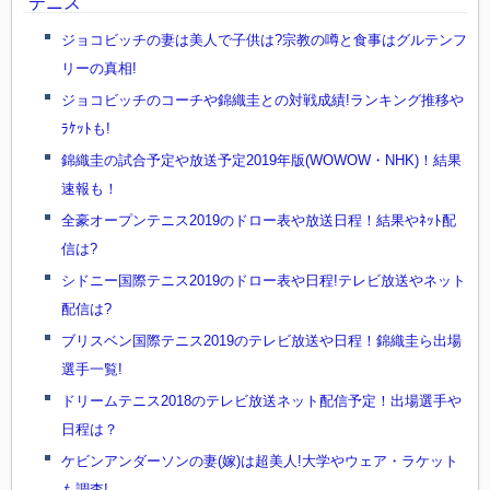
テニス
ジョコビッチの妻は美人で子供は?宗教の噂と食事はグルテンフ
リーの真相!
ジョコビッチのコーチや錦織圭との対戦成績!ランキング推移や
ﾗｹｯﾄも!
錦織圭の試合予定や放送予定2019年版(WOWOW・NHK)！結果
速報も！
全豪オープンテニス2019のドロー表や放送日程！結果やﾈｯﾄ配
信は?
シドニー国際テニス2019のドロー表や日程!テレビ放送やネット
配信は?
ブリスベン国際テニス2019のテレビ放送や日程！錦織圭ら出場
選手一覧!
ドリームテニス2018のテレビ放送ネット配信予定！出場選手や
日程は？
ケビンアンダーソンの妻(嫁)は超美人!大学やウェア・ラケット
も調査!