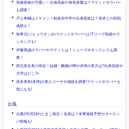
長崎美柚が可愛い！出身高校や身長体重は？ラケットやラバー
も調査！
戸上隼輔はイケメン！転校先中学や出身高校は？張本との対戦
成績も！
徐孝元(ソヒョウオン)のラケットやラバーは?Tリーグ戦績やラ
ンキングも!
伊藤美誠のラバーやラケットは？シューズやネックレスも調
査！
四元奈生美の現在！結婚・離婚の噂や卓球の実力は?出身高校や
大学はどこ?x
張本美和(卓球)の美人コーチや成績を調査!ラケットやラバーも
気になる!
台風
台風2号2019のたまご発生！名前は？米軍進路予想やヨーロッ
パ情報も!