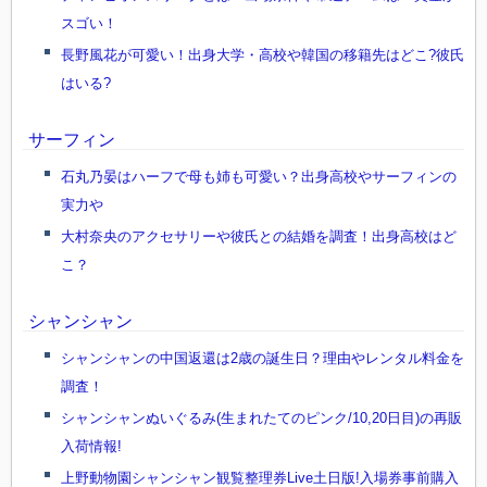
スゴい！
長野風花が可愛い！出身大学・高校や韓国の移籍先はどこ?彼氏
はいる?
サーフィン
石丸乃晏はハーフで母も姉も可愛い？出身高校やサーフィンの
実力や
大村奈央のアクセサリーや彼氏との結婚を調査！出身高校はど
こ？
シャンシャン
シャンシャンの中国返還は2歳の誕生日？理由やレンタル料金を
調査！
シャンシャンぬいぐるみ(生まれたてのピンク/10,20日目)の再販
入荷情報!
上野動物園シャンシャン観覧整理券Live土日版!入場券事前購入