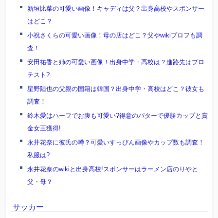
新垣比菜の可愛い画像！キャディは父？出身高校やスポンサー
はどこ？
小祝さくらの可愛い画像！母の店はどこ？父やwikiプロフも調
査！
安田祐香と姉の可愛い画像！出身中学・高校は？進路先はプロ
テスト?
星野陸也の父親の国籍は韓国？出身中学・高校はどこ？彼女も
調査！
鈴木愛はハーフでお腹も可愛い?得意のパターで優勝カップと賞
金女王獲得!
永井花奈に彼氏の噂？可愛いすっぴん画像やカップ数も調査！
私服は?
永井花奈のwikiと出身高校!スポンサーはラーメン店のりやと
父・母？
サッカー