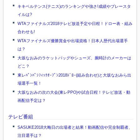
キキベルテンス(テニス)のランキングや強さ!成績やプレースタ
イルは?
WTAファイナルズ2018テレビ放送予定や日程！ドロー表・組み
合わせも!
WTAファイナルズ優勝賞金や出場資格！日本人歴代出場選手
は？
大坂なおみのラケットバッグやシューズ、腕時計のメーカーは
どこ？
東レﾊﾟﾝﾊﾟｼﾌｨｯｸｵｰﾌﾟﾝ2018ﾄﾞﾛｰ(組み合わせ)と大坂なおみら出
場選手一覧！
大坂なおみの次の大会(東レPPO)や試合日程！テレビ放送・動
画配信予定は？
テレビ番組
SASUKE2018大晦日の出場者と結果！動画配信や完全制覇者、
注目選手は？