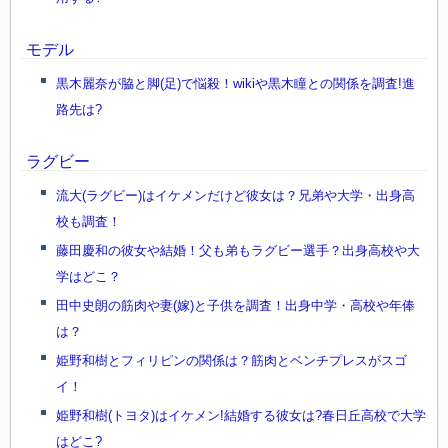
モデル
黒木麗奈が脇と脚(足)で悩殺！wikiや黒木瞳との関係を調査!進
路先は?
ラグビー
流大(ラグビー)はイケメンだけど彼女は？兄弟や大学・出身高
校も調査！
藤田慶和の彼女や結婚！父も弟もラグビー選手？出身高校や大
学はどこ？
田中史朗の筋肉や妻(嫁)と子供を調査！出身中学・高校や年俸
は？
姫野和樹とフィリピンの関係は？筋肉とベンチプレスがスゴ
イ！
姫野和樹(トヨタ)はイケメン!結婚する彼女は?春日丘高校で大学
はどこ?