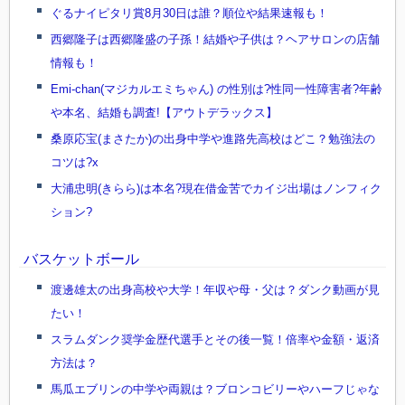
ぐるナイピタリ賞8月30日は誰？順位や結果速報も！
西郷隆子は西郷隆盛の子孫！結婚や子供は？ヘアサロンの店舗
情報も！
Emi-chan(マジカルエミちゃん) の性別は?性同一性障害者?年齢
や本名、結婚も調査!【アウトデラックス】
桑原応宝(まさたか)の出身中学や進路先高校はどこ？勉強法の
コツは?x
大浦忠明(きらら)は本名?現在借金苦でカイジ出場はノンフィク
ション?
バスケットボール
渡邊雄太の出身高校や大学！年収や母・父は？ダンク動画が見
たい！
スラムダンク奨学金歴代選手とその後一覧！倍率や金額・返済
方法は？
馬瓜エブリンの中学や両親は？ブロンコビリーやハーフじゃな