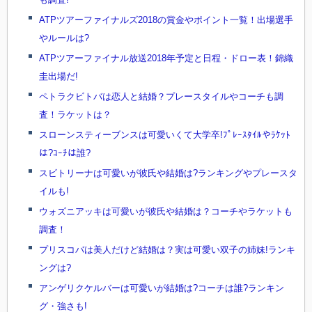
ATPツアーファイナルズ2018の賞金やポイント一覧！出場選手
やルールは?
ATPツアーファイナル放送2018年予定と日程・ドロー表！錦織
圭出場だ!
ペトラクビトバは恋人と結婚？プレースタイルやコーチも調
査！ラケットは？
スローンスティーブンスは可愛いくて大学卒!ﾌﾟﾚｰｽﾀｲﾙやﾗｹｯﾄ
は?ｺｰﾁは誰?
スビトリーナは可愛いが彼氏や結婚は?ランキングやプレースタ
イルも!
ウォズニアッキは可愛いが彼氏や結婚は？コーチやラケットも
調査！
プリスコバは美人だけど結婚は？実は可愛い双子の姉妹!ランキ
ングは?
アンゲリクケルバーは可愛いが結婚は?コーチは誰?ランキン
グ・強さも!