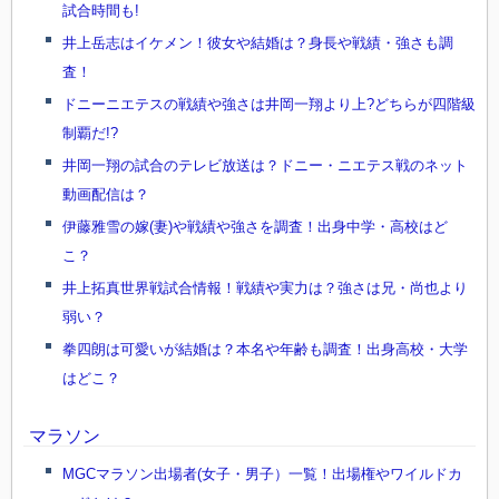
試合時間も!
井上岳志はイケメン！彼女や結婚は？身長や戦績・強さも調
査！
ドニーニエテスの戦績や強さは井岡一翔より上?どちらが四階級
制覇だ!?
井岡一翔の試合のテレビ放送は？ドニー・ニエテス戦のネット
動画配信は？
伊藤雅雪の嫁(妻)や戦績や強さを調査！出身中学・高校はど
こ？
井上拓真世界戦試合情報！戦績や実力は？強さは兄・尚也より
弱い？
拳四朗は可愛いが結婚は？本名や年齢も調査！出身高校・大学
はどこ？
マラソン
MGCマラソン出場者(女子・男子）一覧！出場権やワイルドカ