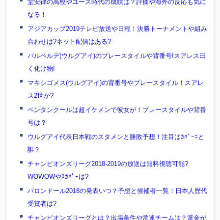
堂安律の高校やユース時代の成績は？評価や海外の反応も気に
なる！
アジアカップ2019テレビ放送や日程！決勝トーナメントや組み
合わせは?ネット配信はある?
バルベルデ(ウルグアイ)のプレースタイルや背番号!スアレス曰
く化け物!
マキシゴメス(ウルグアイ)の背番号やプレースタイル！スアレ
ス2世か?
ベンタンクールは超イケメンで彼女が！プレースタイルや背番
号は？
ウルグアイ代表日本戦のスタメンと勝敗予想！注目はｶﾊﾞｰﾆと
誰？
チャンピオンズリーグ2018-2019の放送は無料視聴可能?
WOWOWやｽｶﾊﾟｰは?
バロンドール2018の発表いつ？予想と候補者一覧！日本人歴代
受賞者は?
チャンピオンズリーグとは？出場条件や常連チームは？賞金が