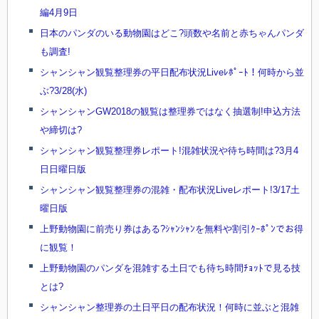
編4月9日
日本のパンダのいる動物園はどこ?頭数や名前と赤ちゃんパンダ
も調査!
シャンシャン観覧整理券の平日配布状況Liveﾚﾎﾟｰﾄ！何時から並
ぶ?3/28(水)
シャンシャンGW2018の観覧は整理券ではなく抽選制!申込方法
や締切は?
シャンシャン観覧整理券レポート!混雑状況や待ち時間は?3月4
日日曜日版
シャンシャン観覧整理券の混雑・配布状況Liveレポート!3/17土
曜日版
上野動物園に前売り券はある?ｼｬﾝｼｬﾝを無料や割引ｸｰﾎﾟﾝでお得
に観覧！
上野動物園のパンダを混雑する土日でも待ち時間ﾁｮｯﾄで見る技
とは?
シャンシャン整理券の土日平日の配布状況！何時に並ぶと混雑