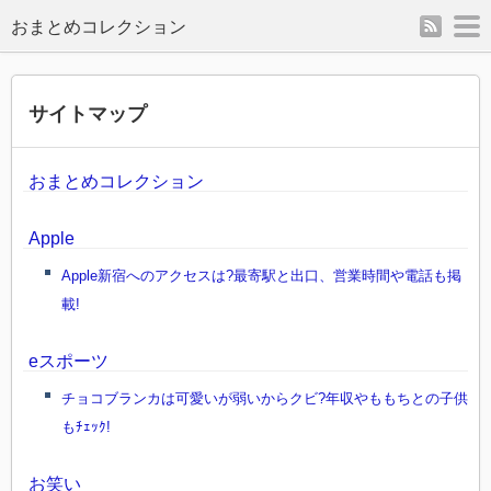
rss
m
サイトマップ
おまとめコレクション
Apple
Apple新宿へのアクセスは?最寄駅と出口、営業時間や電話も掲
載!
eスポーツ
チョコブランカは可愛いが弱いからクビ?年収やももちとの子供
もﾁｪｯｸ!
お笑い