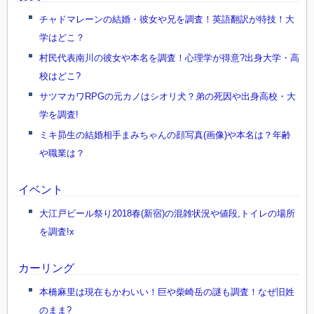
チャドマレーンの結婚・彼女や兄を調査！英語翻訳が特技！大
学はどこ？
村民代表南川の彼女や本名を調査！心理学が得意?出身大学・高
校はどこ?
サツマカワRPGの元カノはシオリ犬？弟の死因や出身高校・大
学を調査!
ミキ昴生の結婚相手まみちゃんの顔写真(画像)や本名は？年齢
や職業は？
イベント
大江戸ビール祭り2018春(新宿)の混雑状況や値段,トイレの場所
を調査!x
カーリング
本橋麻里は現在もかわいい！巨や柴崎岳の謎も調査！なぜ旧姓
のまま?