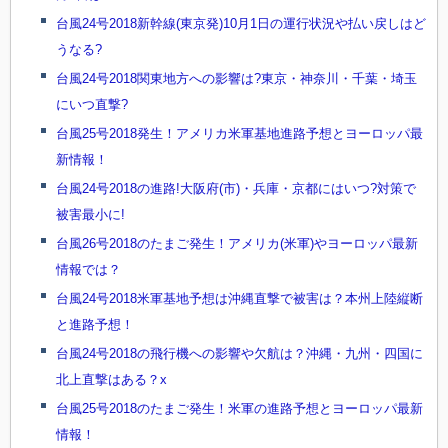
台風24号2018新幹線(東京発)10月1日の運行状況や払い戻しはど
うなる?
台風24号2018関東地方への影響は?東京・神奈川・千葉・埼玉
にいつ直撃?
台風25号2018発生！アメリカ米軍基地進路予想とヨーロッパ最
新情報！
台風24号2018の進路!大阪府(市)・兵庫・京都にはいつ?対策で
被害最小に!
台風26号2018のたまご発生！アメリカ(米軍)やヨーロッパ最新
情報では？
台風24号2018米軍基地予想は沖縄直撃で被害は？本州上陸縦断
と進路予想！
台風24号2018の飛行機への影響や欠航は？沖縄・九州・四国に
北上直撃はある？x
台風25号2018のたまご発生！米軍の進路予想とヨーロッパ最新
情報！