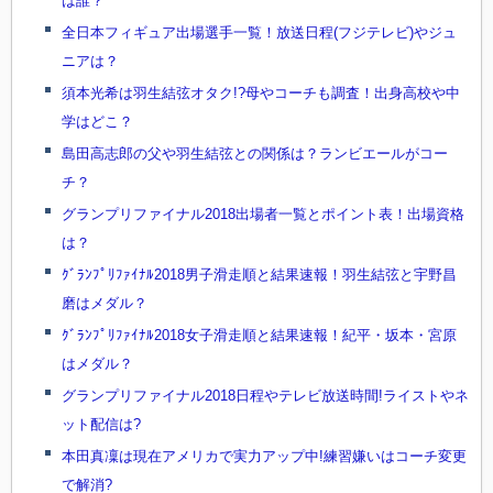
は誰？
全日本フィギュア出場選手一覧！放送日程(フジテレビ)やジュ
ニアは？
須本光希は羽生結弦オタク!?母やコーチも調査！出身高校や中
学はどこ？
島田高志郎の父や羽生結弦との関係は？ランビエールがコー
チ？
グランプリファイナル2018出場者一覧とポイント表！出場資格
は？
ｸﾞﾗﾝﾌﾟﾘﾌｧｲﾅﾙ2018男子滑走順と結果速報！羽生結弦と宇野昌
磨はメダル？
ｸﾞﾗﾝﾌﾟﾘﾌｧｲﾅﾙ2018女子滑走順と結果速報！紀平・坂本・宮原
はメダル？
グランプリファイナル2018日程やテレビ放送時間!ライストやネ
ット配信は?
本田真凜は現在アメリカで実力アップ中!練習嫌いはコーチ変更
で解消?