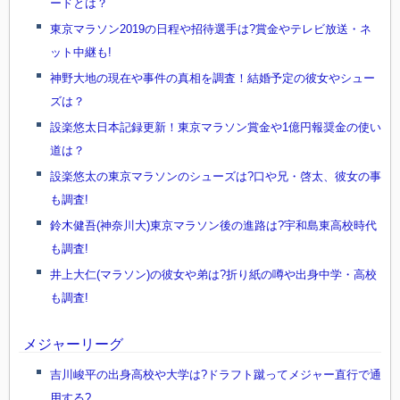
ードとは？
東京マラソン2019の日程や招待選手は?賞金やテレビ放送・ネ
ット中継も!
神野大地の現在や事件の真相を調査！結婚予定の彼女やシュー
ズは？
設楽悠太日本記録更新！東京マラソン賞金や1億円報奨金の使い
道は？
設楽悠太の東京マラソンのシューズは?口や兄・啓太、彼女の事
も調査!
鈴木健吾(神奈川大)東京マラソン後の進路は?宇和島東高校時代
も調査!
井上大仁(マラソン)の彼女や弟は?折り紙の噂や出身中学・高校
も調査!
メジャーリーグ
吉川峻平の出身高校や大学は?ドラフト蹴ってメジャー直行で通
用する?