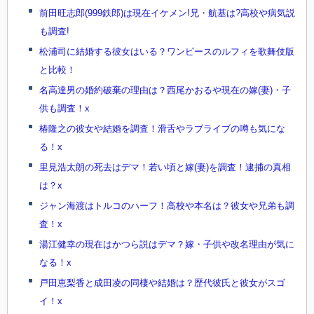
前田旺志郎(999鉄郎)は現在イケメン!兄・航基は?高校や病気説
も調査!
松浦司に結婚する彼女はいる？ワンピースのルフィを歌舞伎版
と比較！
名高達男の婚約破棄の理由は？西尾かおるや現在の嫁(妻)・子
供も調査！x
椿隆之の彼女や結婚を調査！滑舌やラブライブの噂も気にな
る！x
里見浩太朗の死去はデマ！若い頃と嫁(妻)を調査！逮捕の真相
は？x
ジャン海渡はトルコのハーフ！高校や本名は？彼女や兄弟も調
査！x
湯江健幸の現在はかつら説はデマ？嫁・子供や改名理由が気に
なる！x
戸田恵梨香と成田凌の同棲や結婚は？歴代彼氏と彼女がスゴ
イ！x