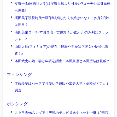
友野一希(同志社大学)は宇野昌磨より可愛い?コーチや出身高校
も調査!
濱田美栄現役時代の画像!結婚した夫や娘はいなくて独身?旧姓
は恩田？
濱田美栄コーチ(本田真凜・宮原知子が教え子)の評判はクラッ
シャー?
山岡大祐(フィギュア)の現在！経歴や学歴は？彼女や結婚も調
査！x
本田武史の娘・妻と年収を調査！本田真凛と本田望結は親戚？
フェンシング
才藤歩夢はハーフで可愛い？彼氏や出身大学・高校がどこかも
調査！
ボクシング
井上岳志vsムンギア世界戦のテレビ放送やネット中継は?日程