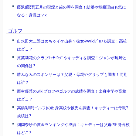
藤沢(藤澤)五月の喫煙と歯の噂を調査！結婚や移籍理由も気に
なる！身長は？x
ゴルフ
出水田大二郎はめちゃイケ出身？彼女やwikiﾌﾟﾛﾌも調査！高校
はどこ？
原英莉花のクラブｾｯﾃｨﾝｸﾞやキャディを調査！ジャンボ尾崎と
の関係は?
勝みなみのスポンサーは？父親・母親やグリップも調査！同期
は誰？
西村優菜のwikiプロフやゴルフの成績を調査！出身中学や高校
はどこ？
高橋彩華(ゴルフ)の出身高校や彼氏を調査！キャディーは母親?
成績は?
畑岡奈紗の賞金ランキングや成績！キャディーは父母?出身高校
はどこ?