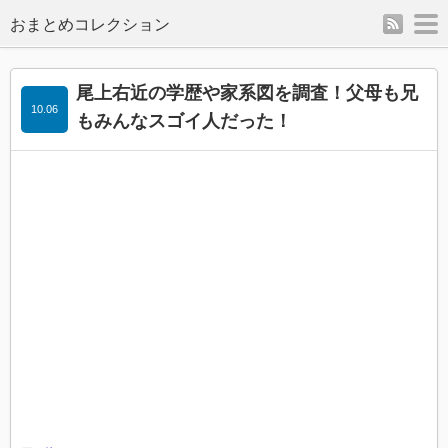
rss
m
尾上右近の学歴や家系図を調査！父母も兄
10.06
もみんなスゴイ人だった！