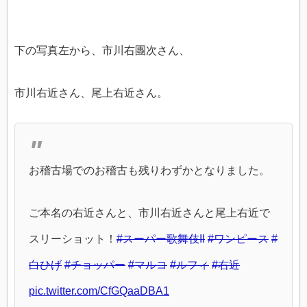
下の写真左から、市川右團次さん、
市川右近さん、尾上右近さん。
お稽古場でのお稽古も残りわずかとなりました。
ご本名の右近さんと、市川右近さんと尾上右近で
スリーショット！
#スーパー歌舞伎II
#ワンピース
#
白ひげ
#チョッパー
#マルコ
#ルフィ
#右近
pic.twitter.com/CfGQaaDBA1