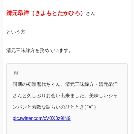
清元昂洋（きよもとたかひろ）
さん
という方。
清元三味線方を務めています。
同期の初嶺麿代ちゃん、清元三味線方・清元昂洋
さんと久しぶりお会い出来ました。美味しいシャ
ンパンと素敵な語らいのひととき( ´∀` )
pic.twitter.com/cV0X3z9IN9