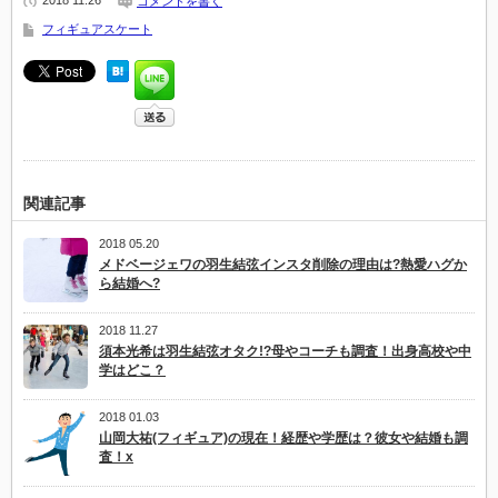
2018 11.26
コメントを書く
フィギュアスケート
関連記事
2018 05.20
メドベージェワの羽生結弦インスタ削除の理由は?熱愛ハグか
ら結婚へ?
2018 11.27
須本光希は羽生結弦オタク!?母やコーチも調査！出身高校や中
学はどこ？
2018 01.03
山岡大祐(フィギュア)の現在！経歴や学歴は？彼女や結婚も調
査！x