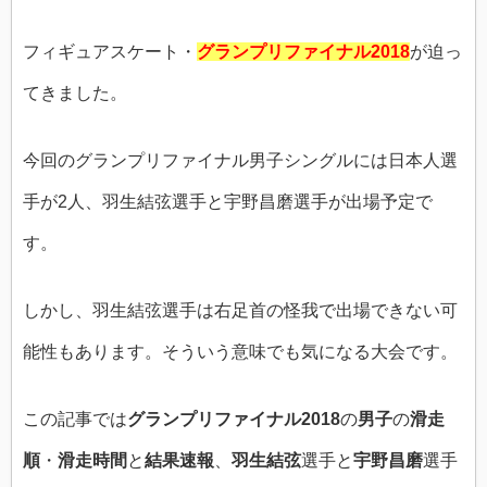
フィギュアスケート・
グランプリファイナル2018
が迫っ
てきました。
今回のグランプリファイナル男子シングルには日本人選
手が2人、羽生結弦選手と宇野昌磨選手が出場予定で
す。
しかし、羽生結弦選手は右足首の怪我で出場できない可
能性もあります。そういう意味でも気になる大会です。
この記事では
グランプリファイナル2018
の
男子
の
滑走
順
・
滑走時間
と
結果速報
、
羽生結弦
選手と
宇野昌磨
選手