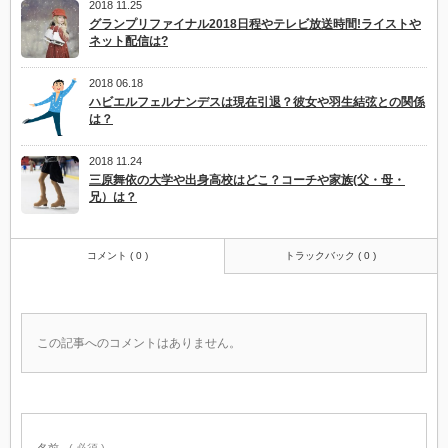
2018 11.25
グランプリファイナル2018日程やテレビ放送時間!ライストや
ネット配信は?
2018 06.18
ハビエルフェルナンデスは現在引退？彼女や羽生結弦との関係
は？
2018 11.24
三原舞依の大学や出身高校はどこ？コーチや家族(父・母・
兄）は？
コメント ( 0 )
トラックバック ( 0 )
この記事へのコメントはありません。