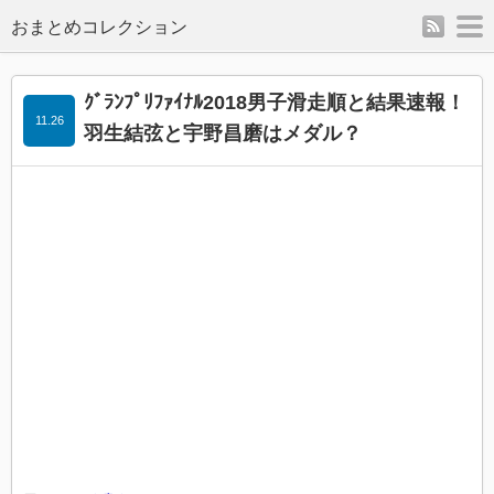
rss
m
ｸﾞﾗﾝﾌﾟﾘﾌｧｲﾅﾙ2018男子滑走順と結果速報！
11.26
羽生結弦と宇野昌磨はメダル？