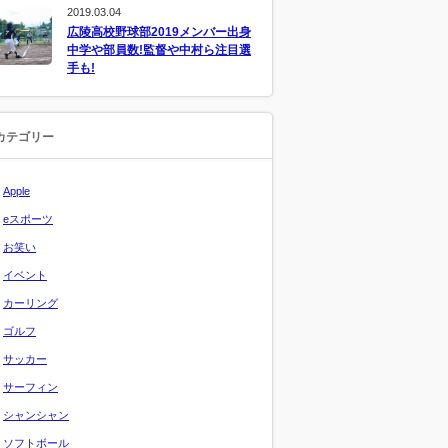
2019.03.04
広陵高校野球部2019メンバー出身
中学や部員数!監督や中村ら注目選
手も!
カテゴリー
Apple
eスポーツ
お笑い
イベント
カーリング
ゴルフ
サッカー
サーフィン
シャンシャン
ソフトボール