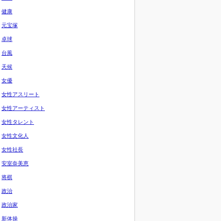
健康
元宝塚
卓球
台風
天候
女優
女性アスリート
女性アーティスト
女性タレント
女性文化人
女性社長
安室奈美恵
将棋
政治
政治家
新体操