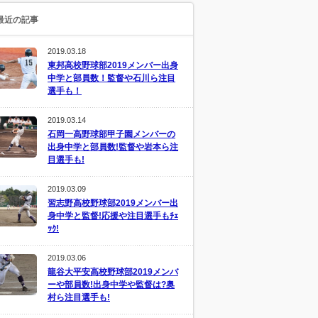
最近の記事
2019.03.18
東邦高校野球部2019メンバー出身
中学と部員数！監督や石川ら注目
選手も！
2019.03.14
石岡一高野球部甲子園メンバーの
出身中学と部員数!監督や岩本ら注
目選手も!
2019.03.09
習志野高校野球部2019メンバー出
身中学と監督!応援や注目選手もﾁｪ
ｯｸ!
2019.03.06
龍谷大平安高校野球部2019メンバ
ーや部員数!出身中学や監督は?奥
村ら注目選手も!