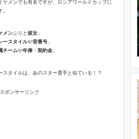
イケメンでも有名ですが、ロシアワールドカップに
す。
ケメン
ぶりと
彼女
」
レースタイル
や
背番号
」
属チーム
や
年俸
・
契約金
」
ースタイルは、あのスター選手と似ている！？
スポンサーリンク