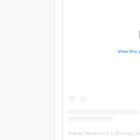
View this 
Rodrigo Bentancurさん(@rodrig