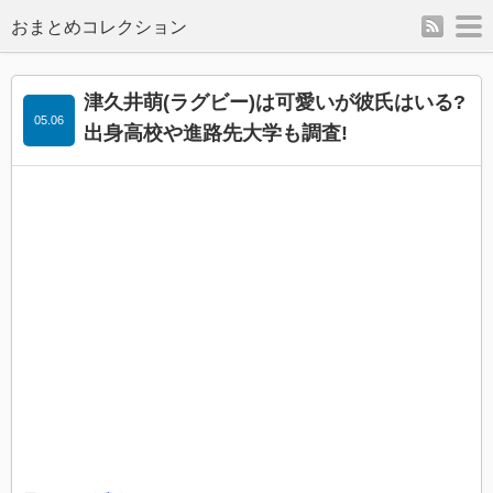
rss
m
津久井萌(ラグビー)は可愛いが彼氏はいる?
05.06
出身高校や進路先大学も調査!