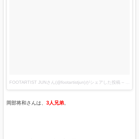
FOOTARTIST JUNさん(@footartistjun)がシェアした投稿
–
11月 6
岡部将和さんは、
3人兄弟
。