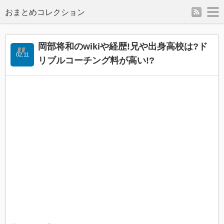
rss
m
岡部将和のwikiや経歴!兄や出身高校は?ド
02.11
リブルコーチング料が高い!?