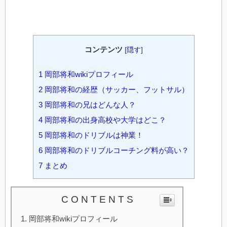
コンテンツ
[
隠す
]
1
岡部将和wikiプロフィール
2
岡部将和の経歴（サッカー、フットサル）
3
岡部将和の兄はどんな人？
4
岡部将和の出身高校や大学はどこ？
5
岡部将和のドリブルは神業！
6
岡部将和のドリブルコーチング料が高い？
7
まとめ
C O N T E N T S
岡部将和wikiプロフィール