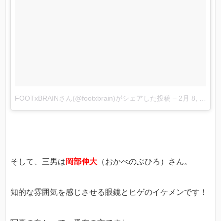
FOOTxBRAINさん(@footxbrain)がシェアした投稿
–
2月 8, 2018 at 1:47午前 PST
そして、三男は
岡部伸大
（おかべのぶひろ）さん。
知的な雰囲気を感じさせる眼鏡とヒゲのイケメンです！