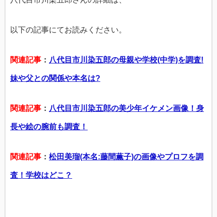
以下の記事にてお読みください。
関連記事
：
八代目市川染五郎の母親や学校(中学)を調査!
妹や父との関係や本名は?
関連記事
：
八代目市川染五郎の美少年イケメン画像！身
長や絵の腕前も調査！
関連記事
：
松田美瑠(本名:藤間薫子)の画像やプロフを調
査！学校はどこ？