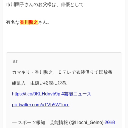
市川團子さんのお父様は、俳優として
有名な
香川照之
さん。
カマキリ・香川照之、Ｅテレで衣装借りて民放番
組乱入 虫嫌い松潤に説教
https://t.co/0KLHdnvb9p
#芸能ニュース
pic.twitter.com/uTVb5W1ucc
— スポーツ報知 芸能情報 (@Hochi_Geino)
2018