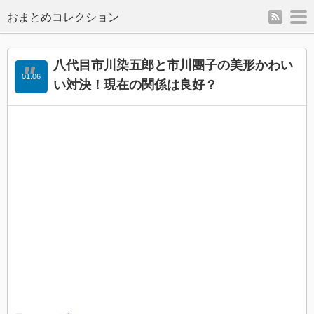
rss
m
八代目市川染五郎と市川團子の美形かわい
01.06
い対決！現在の関係は良好？