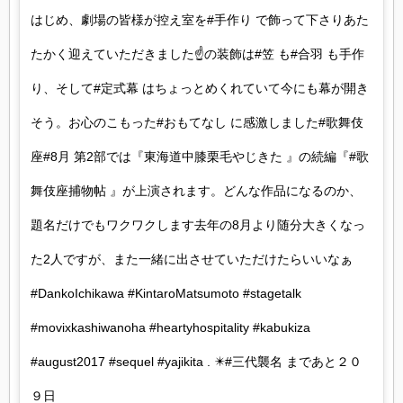
はじめ、劇場の皆様が控え室を#手作り で飾って下さりあた
たかく迎えていただきました☝️の装飾は#笠 も#合羽 も手作
り、そして#定式幕 はちょっとめくれていて今にも幕が開き
そう。お心のこもった#おもてなし に感激しました#歌舞伎
座#8月 第2部では『東海道中膝栗毛やじきた 』の続編『#歌
舞伎座捕物帖 』が上演されます。どんな作品になるのか、
題名だけでもワクワクします去年の8月より随分大きくなっ
た2人ですが、また一緒に出させていただけたらいいなぁ
#DankoIchikawa #KintaroMatsumoto #stagetalk
#movixkashiwanoha #heartyhospitality #kabukiza
#august2017 #sequel #yajikita . ✴️#三代襲名 まであと２０
９日