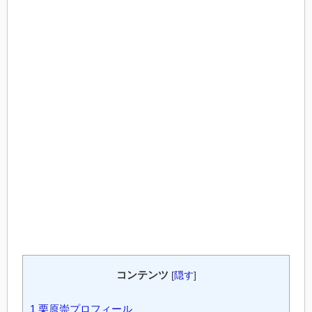
コンテンツ
[
隠す
]
1
栗原崇プロフィール