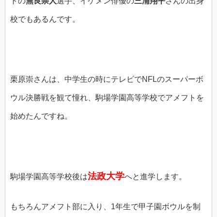
トの
無良崇人
選手、イケメン俳優の
三浦翔平
さんの出身
校でもあるんです。
栗原崇さんは、中学生の時にテレビでNFLのスーパーボ
ウル決勝戦を観て憧れ、駒場学園高等学校でアメフトを
始めたんですね。
法政大学
駒場学園高等学校後は
へと進学します。
もちろんアメフト部に入り、1年生で甲子園ボウルを制