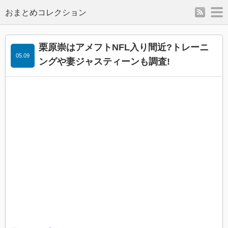
rss
m
栗原崇はアメフトNFL入り間近?トレーニ
05.09
ングや妻ジャスティーンも調査!