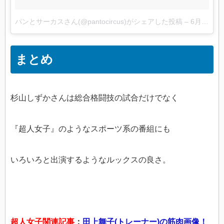
パンとサーカスさん(@pantocircus)がシェアした投稿
–
6月 13, 2017 at 9:18午後 PDT
まとめ
杉山しずかさんは総合格闘技の試合だけでなく
『超人女子』のようなスポーツ系の番組にも
いろいろと出演するようなルックスの良さ。
超人女子関連記事
：
田上舞子(トレーナー)の筋肉画像！