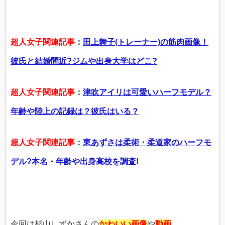
超人女子関連記事
：
田上舞子(トレーナー)の筋肉画像！
彼氏と結婚間近?ジムや出身大学はどこ?
超人女子関連記事
：
津吹アイリは可愛いハーフモデル？
年齢や陸上の記録は？彼氏はいる？
超人女子関連記事
：
東あずさは柔術・柔道家のハーフモ
デル?本名・年齢や出身高校を調査!
今回は杉山しずかさんの
かわいい画像
や
動画
、