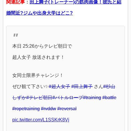
関連記事
：
田上舞子(トレーナー)の筋肉画像！彼氏と結
婚間近?ジムや出身大学はどこ?
本日 25:26からテレビ朝日で
超人女子 放送されます！
女同士限界チャレンジ！
ぜひ観て下さい✨
#超人女子
#田上舞子
さん
#杉山
しずか
#テレビ朝日
#バトルロープ
#training
#battle
#ropetraining
#rvddw
#reversal
pic.twitter.com/L1SSKrK8Vj