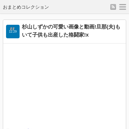
rss
m
杉山しずかの可愛い画像と動画!旦那(夫)も
12.29
いて子供も出産した格闘家!x