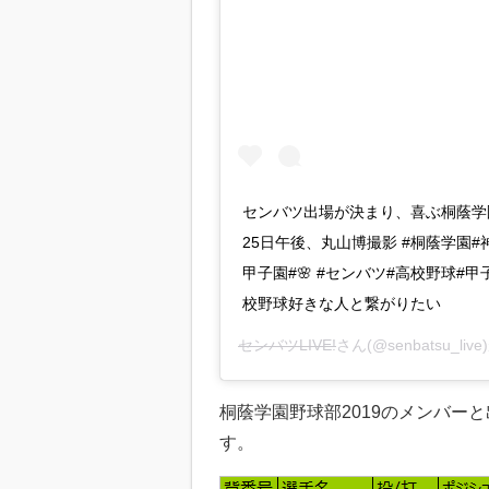
センバツ出場が決まり、喜ぶ桐蔭学園
25日午後、丸山博撮影 #桐蔭学園#神
甲子園#🌸 #センバツ#高校野球#甲
校野球好きな人と繋がりたい
センバツLIVE!
さん(@senbatsu_l
桐蔭学園野球部2019のメンバー
す。