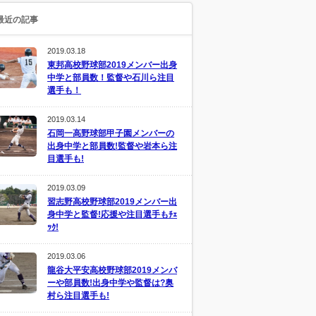
最近の記事
2019.03.18
東邦高校野球部2019メンバー出身
中学と部員数！監督や石川ら注目
選手も！
2019.03.14
石岡一高野球部甲子園メンバーの
出身中学と部員数!監督や岩本ら注
目選手も!
2019.03.09
習志野高校野球部2019メンバー出
身中学と監督!応援や注目選手もﾁｪ
ｯｸ!
2019.03.06
龍谷大平安高校野球部2019メンバ
ーや部員数!出身中学や監督は?奥
村ら注目選手も!