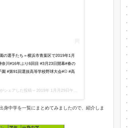
の選手たち＝横浜市青葉区で2019年1月
奈川#16年ぶり6回目 #3月23日開幕#春の
子園 #第91回選抜高等学校野球大会#⚾️ #高
ive)がシェアした投稿 –
2019年 1月月29日午前6時01分PST
と出身中学を一覧にまとめてみましたので、紹介しま