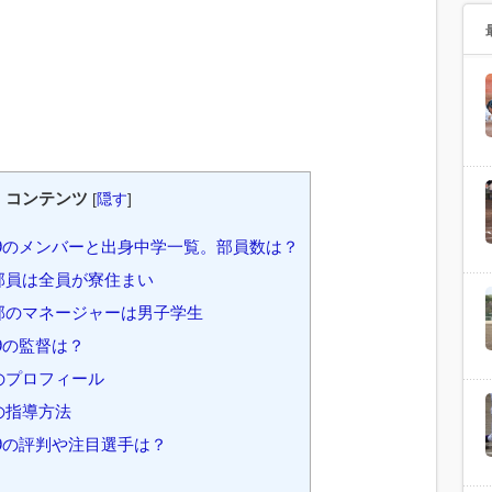
コンテンツ
[
隠す
]
19のメンバーと出身中学一覧。部員数は？
部員は全員が寮住まい
部のマネージャーは男子学生
9の監督は？
のプロフィール
の指導方法
9の評判や注目選手は？