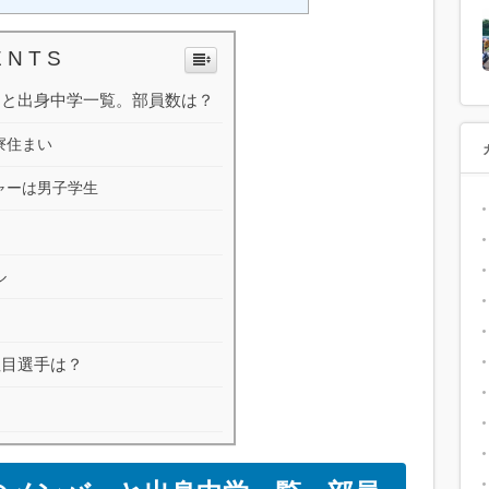
 N T S
ーと出身中学一覧。部員数は？
寮住まい
ャーは男子学生
？
ル
注目選手は？