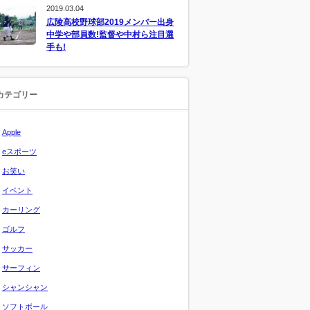
2019.03.04
広陵高校野球部2019メンバー出身
中学や部員数!監督や中村ら注目選
手も!
カテゴリー
Apple
eスポーツ
お笑い
イベント
カーリング
ゴルフ
サッカー
サーフィン
シャンシャン
ソフトボール