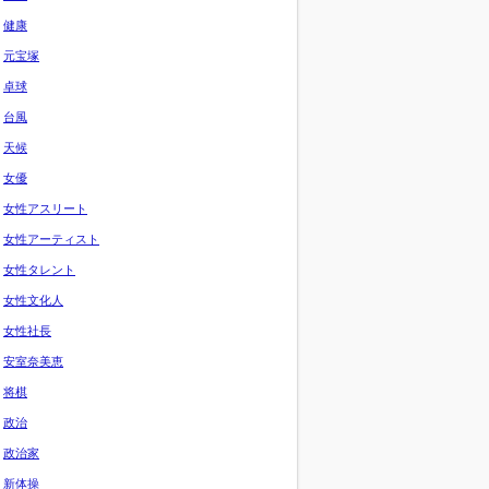
健康
元宝塚
卓球
台風
天候
女優
女性アスリート
女性アーティスト
女性タレント
女性文化人
女性社長
安室奈美恵
将棋
政治
政治家
新体操