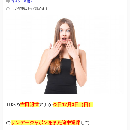
コメントを書く
この記事は3分で読めます
TBSの
吉田明世
アナが
今日12月3日（日）
の
サンデージャポンをまた途中退席
して