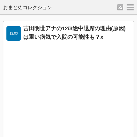
rss
m
吉田明世アナの12/3途中退席の理由(原因)
12.03
は重い病気で入院の可能性も？x