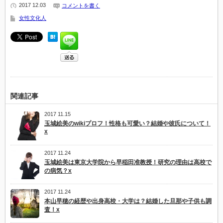
2017 12.03
コメントを書く
女性文化人
関連記事
2017 11.15
玉城絵美のwikiプロフ！性格も可愛い？結婚や彼氏について！
x
2017 11.24
玉城絵美は東京大学院から早稲田准教授！研究の理由は高校で
の病気？x
2017 11.24
本山早穂の経歴や出身高校・大学は？結婚した旦那や子供も調
査！x