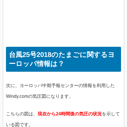
台風25号2018のたまごに関するヨ
ーロッパ情報は？
次に、ヨーロッパ中期予報センターの情報を利用した
Windy.comの気圧図になります。
こちらの図は、
現在から24時間後の気圧の状況
を示して
いる図です。