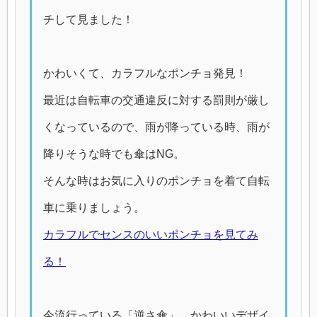
チして見ました！
かわいくて、カラフルなポンチョ発見！
最近は自転車の交通違反に対する罰則が厳し
くなっているので、雨が降っている時、雨が
降りそうな時でも傘はNG。
そんな時はお気に入りのポンチョを着て自転
車に乗りましょう。
カラフルでセンスのいいポンチョを見てみ
る！
今流行っている「逆さ傘」。かわいいデザイ