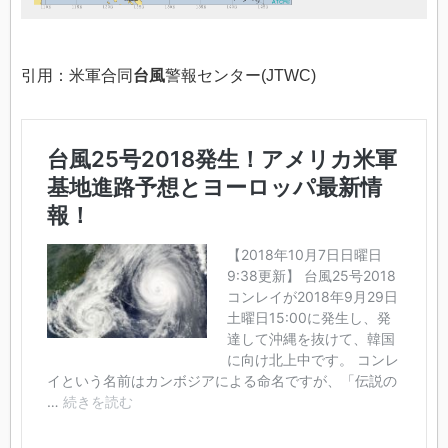
引用：米軍合同
台風
警報センター(JTWC)