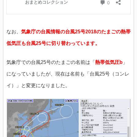
なお、
気象庁の台風情報の台風25号2018のたまごの熱帯
低気圧も台風25号に切り替わっています。
気象庁での台風25号のたまごの名前は「
熱帯低気圧b
」
になっていましたが、現在は名前も「台風25号（コンレ
イ）」と変更になりました。