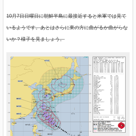
10月7日日曜日に朝鮮半島に最接近すると米軍では見て
いるようです。あとはさらに東の方に曲がるか曲がらな
いか？様子を見ましょう。