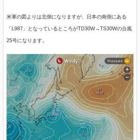
米軍の図よりは北側になりますが、日本の南側にある
「L987」となっているところがTD30W→TS30Wの台風
25号になります。