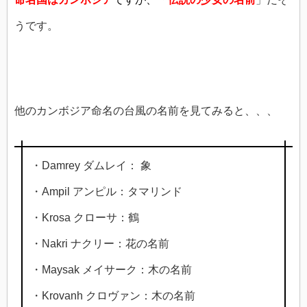
うです。
他のカンボジア命名の台風の名前を見てみると、、、
・Damrey ダムレイ： 象
・Ampil アンピル：タマリンド
・Krosa クローサ：鶴
・Nakri ナクリー：花の名前
・Maysak メイサーク：木の名前
・Krovanh クロヴァン：木の名前