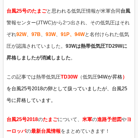
台風25号のたまご
と思われる低気圧情報が米軍合同
台風
警報センター(JTWC)から2つ出され、その低気圧はそれ
ぞれ
92W
、
97B
、
93W
、
91P、94W
と名付けられた低気
圧が認識されていました。
93Wは熱帯低気圧TD29Wに
昇格しましたが消滅しました
。
この記事では熱帯低気圧
TD30W
（低気圧
94Wが昇格
）
を台風25号2018の卵として扱っていましたが、台風25
号に昇格しています。
台風25号2018
の
たまご
について、
米軍
の
進路予想図
や
ヨ
ーロッパ
の
最新台風情報
をまとめていきます！