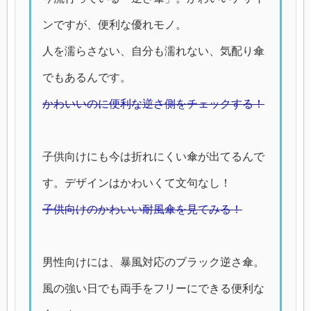
ンですが、便利な優れモノ。
人を濡らさない、自分も濡れない、気配り傘
でもあるんです。
かわいいのに便利な逆さ側をチェックする！
子供向けにも今は折れにくい傘が出てるんで
す。デザインはかわいくて文句なし！
子供向けのかわいい耐風傘を見てみる！
男性向けには、暴風対応のブラック逆さ傘。
風の強い日でも両手をフリーにできる便利な