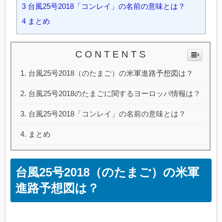
3
台風25号2018「コンレイ」の名前の意味とは？
4
まとめ
C O N T E N T S
台風25号2018（のたまご）の米軍進路予想図は？
台風25号2018のたまごに関するヨーロッパ情報は？
台風25号2018「コンレイ」の名前の意味とは？
まとめ
台風25号2018（のたまご）の米軍
進路予想図は？