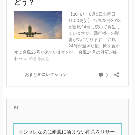
オシャレなのに雨風に負けない雨具をリサー