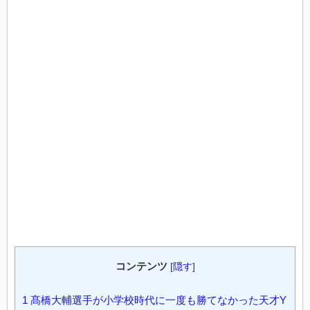
コンテンツ
[
隠す
]
1
髙橋大輔選手が小学校時代に一度も勝てなかった天才Y