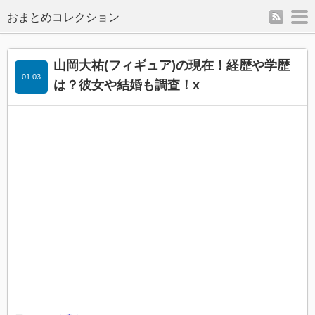
rss
m
山岡大祐(フィギュア)の現在！経歴や学歴
01.03
は？彼女や結婚も調査！x