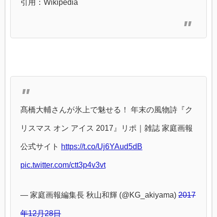
引用：Wikipedia
髙橋大輔さんが氷上で魅せる！ 年末の風物詩『ク
リスマス オン アイス 2017』リポ｜雑誌 家庭画報
公式サイト
https://t.co/Uj6YAud5dB
pic.twitter.com/ctt3p4v3vt
— 家庭画報編集長 秋山和輝 (@KG_akiyama)
2017
年12月28日