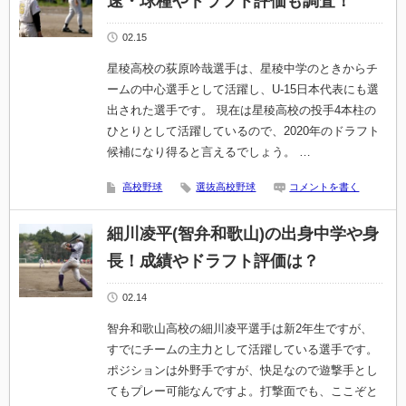
速・球種やドラフト評価も調査！
02.15
星稜高校の荻原吟哉選手は、星稜中学のときからチ
ームの中心選手として活躍し、U-15日本代表にも選
出された選手です。 現在は星稜高校の投手4本柱の
ひとりとして活躍しているので、2020年のドラフト
候補になり得ると言えるでしょう。 …
高校野球
選抜高校野球
コメントを書く
細川凌平(智弁和歌山)の出身中学や身
長！成績やドラフト評価は？
02.14
智弁和歌山高校の細川凌平選手は新2年生ですが、
すでにチームの主力として活躍している選手です。
ポジションは外野手ですが、快足なので遊撃手とし
てもプレー可能なんですよ。打撃面でも、ここぞと