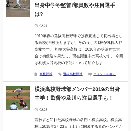
出身中学や監督!部員数や注目選手
は?
02.27
2019年春の選抜高校野球では春夏通じて初出場とな
る高校が4校ありますが、そのうちの1校が札幌大谷
高校です。 札幌大谷高校は、2018年の明治神宮大
会で初優勝を果たし、現在躍進中の高校です。 今回
は札幌大谷高校の下記について紹介しま…
高校野球
選抜高校野球
コメントを書く
横浜高校野球部メンバー2019の出身
中学！監督や及川ら注目選手も！
02.26
言わずと知れた高校野球の名門・横浜高校。横浜高
校は2019年3月23日（土）に開幕する春のセンバツ