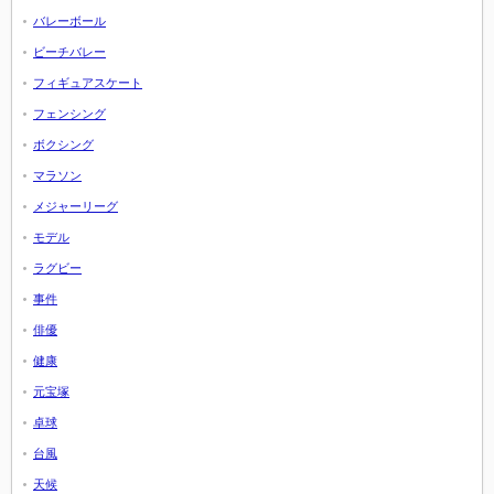
バレーボール
ビーチバレー
フィギュアスケート
フェンシング
ボクシング
マラソン
メジャーリーグ
モデル
ラグビー
事件
俳優
健康
元宝塚
卓球
台風
天候