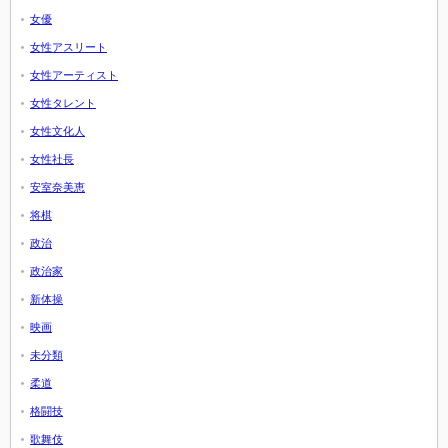
女優
女性アスリート
女性アーティスト
女性タレント
女性文化人
女性社長
安室奈美恵
将棋
政治
政治家
新体操
映画
未分類
柔道
格闘技
歌舞伎