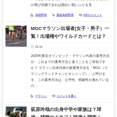
が再び活躍できれば面白い戦いぶりを見…
高校野球
選抜高校野球
2件のコメント
MGCマラソン出場者(女子・男子）一
覧！出場権やワイルドカードとは？
02.16
2020年東京オリンピック・マラソン代表の選考方法
が、これまでの選考方法と違うことをご存知です
か？ マラソン日本代表の新選考方法を「MGC（マ
ラソングランドチャンピオンシップ）」と呼びま
す。この選考方法は、公平性、明確性が表れている
の…
マラソン
コメントを書く
荻原吟哉の出身中学や家族は？球