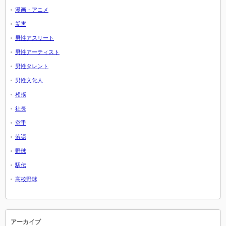
漫画・アニメ
災害
男性アスリート
男性アーティスト
男性タレント
男性文化人
相撲
社長
空手
落語
野球
駅伝
高校野球
アーカイブ