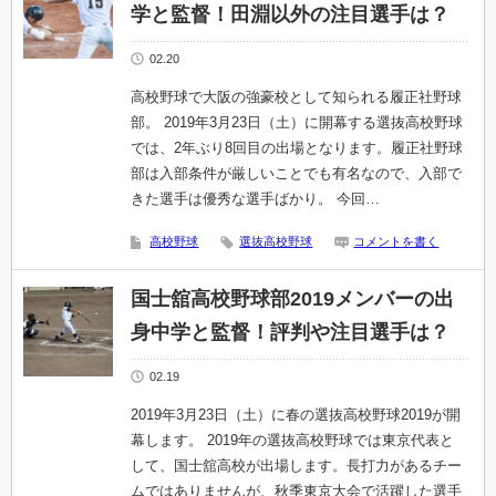
学と監督！田淵以外の注目選手は？
02.20
高校野球で大阪の強豪校として知られる履正社野球
部。 2019年3月23日（土）に開幕する選抜高校野球
では、2年ぶり8回目の出場となります。履正社野球
部は入部条件が厳しいことでも有名なので、入部で
きた選手は優秀な選手ばかり。 今回…
高校野球
選抜高校野球
コメントを書く
国士舘高校野球部2019メンバーの出
身中学と監督！評判や注目選手は？
02.19
2019年3月23日（土）に春の選抜高校野球2019が開
幕します。 2019年の選抜高校野球では東京代表と
して、国士舘高校が出場します。長打力があるチー
ムではありませんが、秋季東京大会で活躍した選手