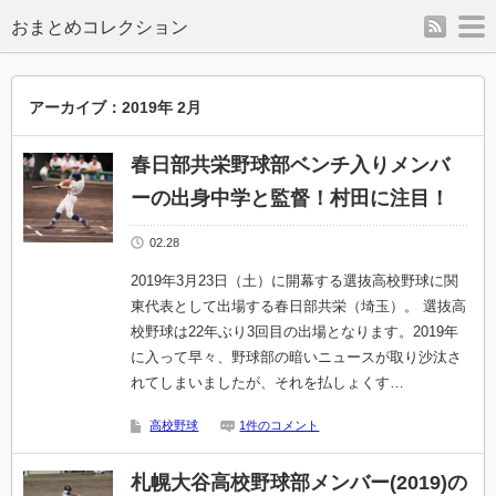
rss
m
アーカイブ：2019年 2月
春日部共栄野球部ベンチ入りメンバ
ーの出身中学と監督！村田に注目！
02.28
2019年3月23日（土）に開幕する選抜高校野球に関
東代表として出場する春日部共栄（埼玉）。 選抜高
校野球は22年ぶり3回目の出場となります。2019年
に入って早々、野球部の暗いニュースが取り沙汰さ
れてしまいましたが、それを払しょくす…
高校野球
1件のコメント
札幌大谷高校野球部メンバー(2019)の