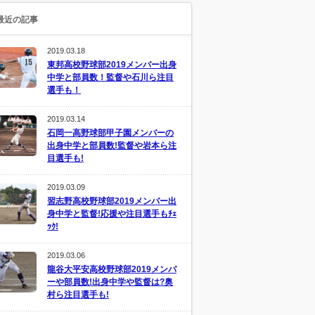
最近の記事
2019.03.18
東邦高校野球部2019メンバー出身
中学と部員数！監督や石川ら注目
選手も！
2019.03.14
石岡一高野球部甲子園メンバーの
出身中学と部員数!監督や岩本ら注
目選手も!
2019.03.09
習志野高校野球部2019メンバー出
身中学と監督!応援や注目選手もﾁｪ
ｯｸ!
2019.03.06
龍谷大平安高校野球部2019メンバ
ーや部員数!出身中学や監督は?奥
村ら注目選手も!