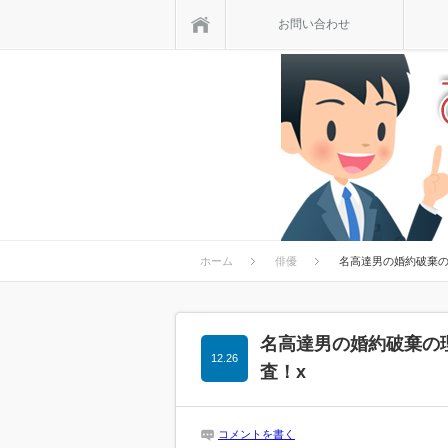
ホーム
お問い合わせ
ホーム
俳優
名高達男の婚約破棄の
名高達男の婚約破棄の
12.26
査！x
コメントを書く