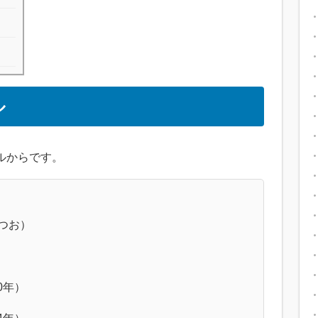
ル
ルからです。
つお）
0年）