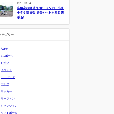
2019.03.04
広陵高校野球部2019メンバー出身
中学や部員数!監督や中村ら注目選
手も!
カテゴリー
Apple
eスポーツ
お笑い
イベント
カーリング
ゴルフ
サッカー
サーフィン
シャンシャン
ソフトボール