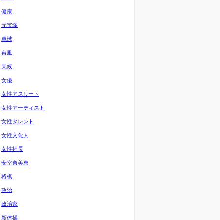
健康
元宝塚
卓球
台風
天候
女優
女性アスリート
女性アーティスト
女性タレント
女性文化人
女性社長
安室奈美恵
将棋
政治
政治家
新体操