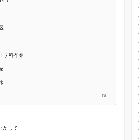
4年）
区
工学科卒業
家
木
いかして