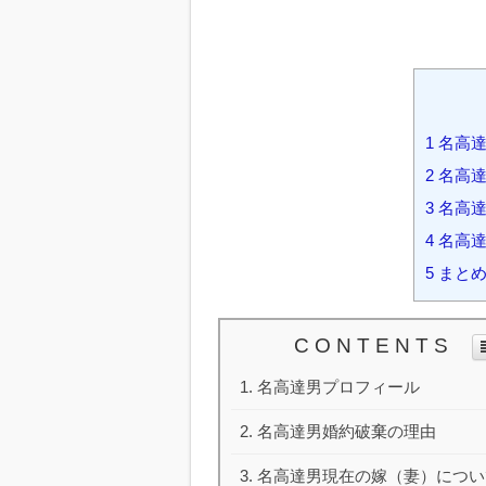
1
名高達
2
名高達
3
名高達
4
名高達
5
まと
C O N T E N T S
名高達男プロフィール
名高達男婚約破棄の理由
名高達男現在の嫁（妻）につい