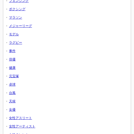
フェンシング
ボクシング
マラソン
メジャーリーグ
モデル
ラグビー
事件
俳優
健康
元宝塚
卓球
台風
天候
女優
女性アスリート
女性アーティスト