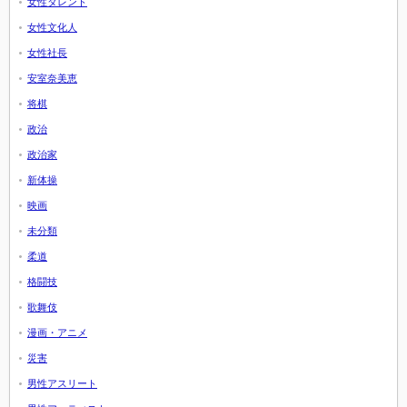
女性タレント
女性文化人
女性社長
安室奈美恵
将棋
政治
政治家
新体操
映画
未分類
柔道
格闘技
歌舞伎
漫画・アニメ
災害
男性アスリート