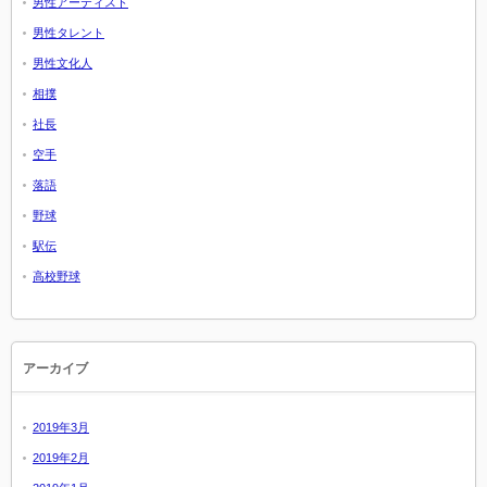
男性アーティスト
男性タレント
男性文化人
相撲
社長
空手
落語
野球
駅伝
高校野球
アーカイブ
2019年3月
2019年2月