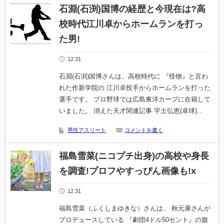
石淵(石渕)国博の経歴と今現在は?高
校時代江川卓からホームランを打っ
た男!
12.31
石淵(石渕)国博さんは、高校時代に 『怪物』と言わ
れた作新学院の 江川卓投手からホームランを打った
選手です。 プロ野球では広島東洋カープに在籍して
いました。 消えた天才関連記事 宇土弘恵(卓球)…
男性アスリート
コメントを書く
福島雪菜(ニコプチ出身)の高校や身長
を調査!プロフやすっぴん画像も!x
12.31
福島雪菜（ふくしまゆきな）さんは、 秋元康さんが
プロデュースしている 『劇団4ドル50セント』の旗