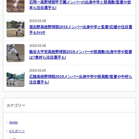
石岡一高野球部甲子園メンバーの出身中学と部員数!監督や岩
本ら注目選手も!
2019.03.09
習志野高校野球部2019メンバー出身中学と監督!応援や注目選
手もﾁｪｯｸ!
2019.03.06
龍谷大平安高校野球部2019メンバーや部員数!出身中学や監督
は?奥村ら注目選手も!
2019.03.04
広陵高校野球部2019メンバー出身中学や部員数!監督や中村ら
注目選手も!
カテゴリー
Apple
eスポーツ