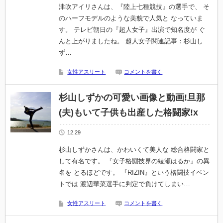
津吹アイリさんは、『陸上七種競技』の選手で、 そ
のハーフモデルのような美貌で人気と なっていま
す。 テレビ朝日の『超人女子』出演で知名度が ぐ
んと上がりましたね。 超人女子関連記事：杉山し
ず…
女性アスリート
コメントを書く
杉山しずかの可愛い画像と動画!旦那
(夫)もいて子供も出産した格闘家!x
12.29
杉山しずかさんは、かわいくて美人な 総合格闘家と
して有名です。 『女子格闘技界の綾瀬はるか』の異
名を とるほどです。 『RIZIN』という格闘技イベン
トでは 渡辺華菜選手に判定で負けてしまい…
女性アスリート
コメントを書く