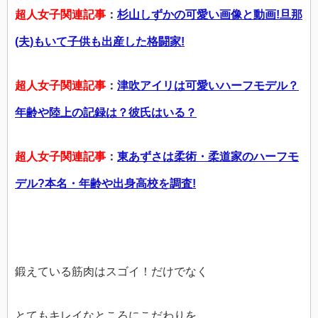
超人女子関連記事
：
杉山しずかの可愛い画像と動画!旦那
(夫)もいて子供も出産した格闘家!
超人女子関連記事
：
津吹アイリは可愛いハーフモデル？
年齢や陸上の記録は？彼氏はいる？
超人女子関連記事
：
東あずさは柔術・柔道家のハーフモ
デル?本名・年齢や出身高校を調査!
鍛えている筋肉はスゴイ！だけでなく
とてもキレイなところにこだわりを