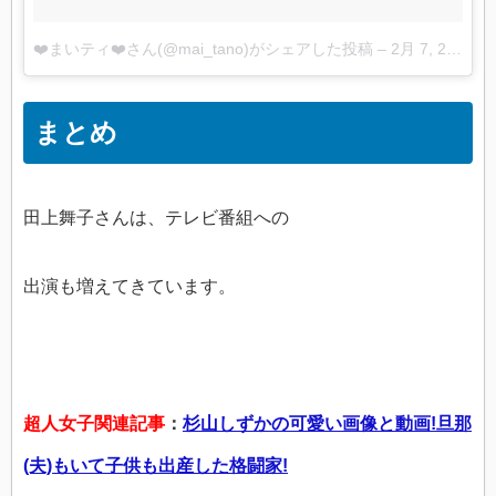
❤️まいティ❤️さん(@mai_tano)がシェアした投稿
–
2月 7, 2017 at 10:54午前 PST
まとめ
田上舞子さんは、テレビ番組への
出演も増えてきています。
超人女子関連記事
：
杉山しずかの可愛い画像と動画!旦那
(夫)もいて子供も出産した格闘家!