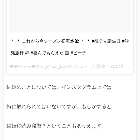
＊ ＊ これから今シーズン初海🐬🏖 ＊ ＊ #彼ティ誕生日 #沖
縄旅行 🎁 #喜んでもらえた 🙆 #ビーチ
❤️まいティ❤️
さん(@mai_tano)がシェアした投稿 –
2017年 8月月6日午後7時25分PDT
結婚のことについては、インスタグラム上では
特に触れられてはいないですが、もしかすると
結婚秒読み段階？ということもありえます。