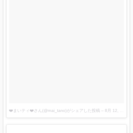
❤️まいティ❤️さん(@mai_tano)がシェアした投稿
–
8月 12, 2017 at 12:35午前 PDT