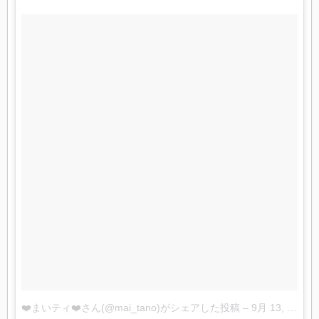
❤️まいティ❤️さん(@mai_tano)がシェアした投稿
–
9月 13, 2017 at 5:49午前 PDT