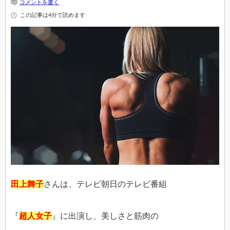
コメントを書く
この記事は4分で読めます
田上舞子
さんは、テレビ朝日のテレビ番組
『
超人女子
』に出演し、美しさと筋肉の