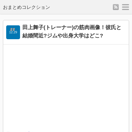
rss
m
田上舞子(トレーナー)の筋肉画像！彼氏と
12.29
結婚間近?ジムや出身大学はどこ?