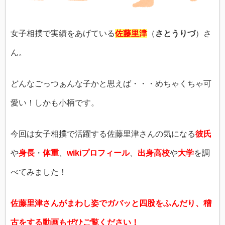
女子相撲で実績をあげている
佐藤里津
（
さとうりづ
）さ
ん。
どんなごっつぁんな子かと思えば・・・めちゃくちゃ可
愛い！しかも小柄です。
今回は女子相撲で活躍する佐藤里津さんの気になる
彼氏
や
身長
・
体重
、
wikiプロフィール
、
出身高校
や
大学
を調
べてみました！
佐藤里津さんがまわし姿でガバッと四股をふんだり、稽
古をする動画もぜひご覧ください！