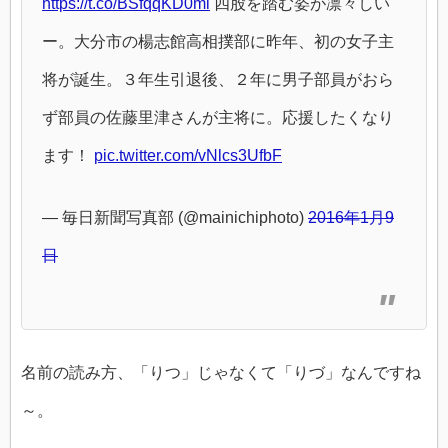
https://t.co/BSfqqKD0ml
四股を踏む姿が凛々しい
ー。大分市の楊志館高相撲部に昨年、初の女子主
将が誕生。３年生引退後、２年に男子部員がおら
ず部員の佐藤里津さんが主将に。応援したくなり
ます！
pic.twitter.com/vNlcs3UfbF
— 毎日新聞写真部 (@mainichiphoto)
2016年1月9
日
名前の読み方、「りつ」じゃなくて「りづ」なんですね
～。