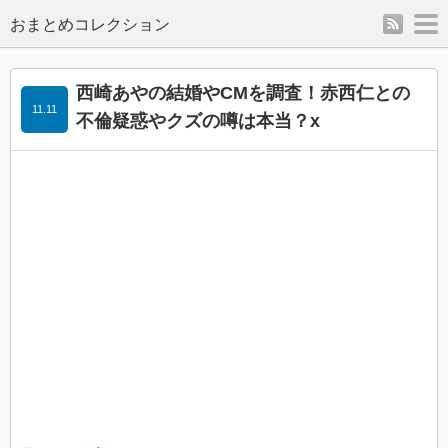
rss
m
西崎あやの結婚やCMを調査！赤西仁との
11.11
不倫疑惑やクズの噂は本当？x