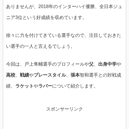
ありませんが、2018年のインターハイ優勝、全日本ジュ
ニア3位という好成績を収めています。
徐々に力を付けてきている選手なので、注目しておきた
い選手の一人と言えるでしょう。
今回は、戸上隼輔選手のプロフィールや
父
、
出身中学
や
高校
、
戦績
や
プレースタイル
、
張本
智和選手との対戦成
績、
ラケット
や
ラバー
について紹介します。
スポンサーリンク