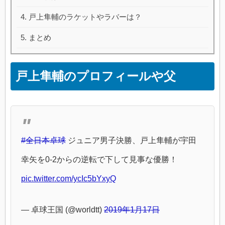
戸上隼輔のラケットやラバーは？
まとめ
戸上隼輔のプロフィールや父
#全日本卓球
ジュニア男子決勝、戸上隼輔が宇田
幸矢を0-2からの逆転で下して見事な優勝！
pic.twitter.com/ycIc5bYxyQ
— 卓球王国 (@worldtt)
2019年1月17日