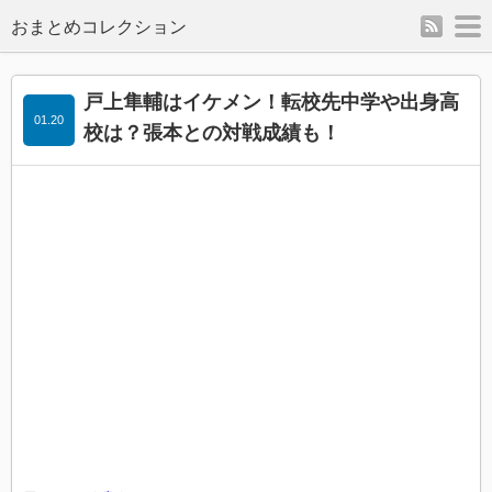
rss
m
戸上隼輔はイケメン！転校先中学や出身高
01.20
校は？張本との対戦成績も！