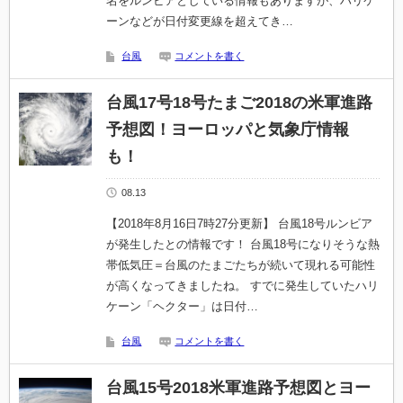
名をルンビアとしている情報もありますが、ハリケ
ーンなどが日付変更線を超えてき…
台風
コメントを書く
台風17号18号たまご2018の米軍進路
予想図！ヨーロッパと気象庁情報
も！
08.13
【2018年8月16日7時27分更新】 台風18号ルンビア
が発生したとの情報です！ 台風18号になりそうな熱
帯低気圧＝台風のたまごたちが続いて現れる可能性
が高くなってきましたね。 すでに発生していたハリ
ケーン「ヘクター」は日付…
台風
コメントを書く
台風15号2018米軍進路予想図とヨー