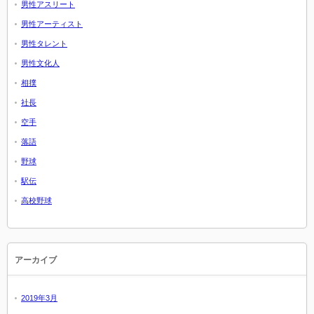
男性アスリート
男性アーティスト
男性タレント
男性文化人
相撲
社長
空手
落語
野球
駅伝
高校野球
アーカイブ
2019年3月