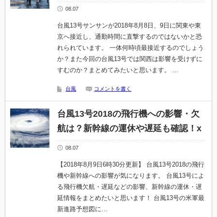
08.07
台風13号サンサンが2018年8月8日、9日に関東や東
京へ接近し、通勤時間に直撃するのではないかと恐
れられています。 一体何時頃最接近するのでしょう
か？また今回の台風13号では関西は影響を受けずに
すむのか？まとめてみたいと思います。 …
台風
コメントを書く
台風13号2018の飛行機への影響・欠
航は？新幹線の運休や遅延も確認！x
08.07
【2018年8月9日6時30分更新】 台風13号2018の飛行
機や新幹線への影響が気になります。 台風13号によ
る飛行機欠航・遅延などの影響、新幹線の運休・遅
延情報をまとめたいと思います！ 台風13号の米軍最
新進路予想図に…