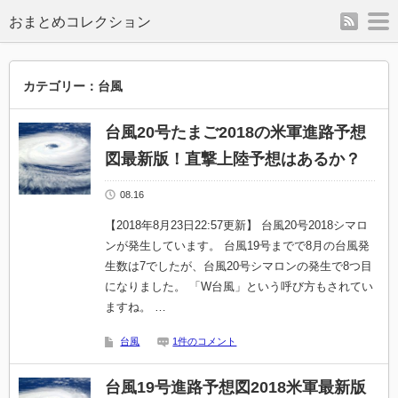
rss
m
カテゴリー：台風
台風20号たまご2018の米軍進路予想
図最新版！直撃上陸予想はあるか？
08.16
【2018年8月23日22:57更新】 台風20号2018シマロ
ンが発生しています。 台風19号までで8月の台風発
生数は7でしたが、台風20号シマロンの発生で8つ目
になりました。 「W台風」という呼び方もされてい
ますね。 …
台風
1件のコメント
台風19号進路予想図2018米軍最新版