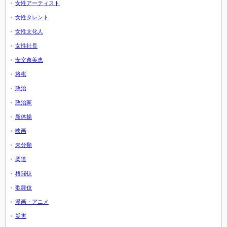
女性アーティスト
女性タレント
女性文化人
女性社長
安室奈美恵
将棋
政治
政治家
新体操
映画
未分類
柔道
格闘技
歌舞伎
漫画・アニメ
災害