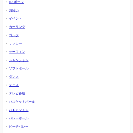
eスポーツ
お笑い
イベント
カーリング
ゴルフ
サッカー
サーフィン
シャンシャン
ソフトボール
ダンス
テニス
テレビ番組
バスケットボール
バドミントン
バレーボール
ビーチバレー