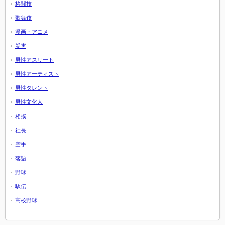
格闘技
歌舞伎
漫画・アニメ
災害
男性アスリート
男性アーティスト
男性タレント
男性文化人
相撲
社長
空手
落語
野球
駅伝
高校野球