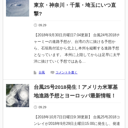
東京・神奈川・千葉・埼玉にいつ直
撃?
09.29
【2018年9月30日月曜日7:04更新】 台風24号2018チ
ャーミーの進路予想が、台湾の方に抜ける予想か
ら、石垣島付近から北上し本州を縦断する進路予想
となっています。 本州に上陸してからは足早に太平
洋に抜けていく予想ではある…
台風
コメントを書く
台風25号2018発生！アメリカ米軍基
地進路予想とヨーロッパ最新情報！
09.29
【2018年10月7日日曜日9:38更新】 台風25号2018コ
ンレイが2018年9月29日土曜日15:00に発生し、発達