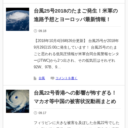
台風25号2018のたまご発生！米軍の
進路予想とヨーロッパ最新情報！
09.18
【2018年10月4日6時26分更新】 台風25号が2018年
9月29日15:00に発生しています！ 台風25号のたま
ごと思われる低気圧情報が米軍合同台風警報センタ
ー(JTWC)から2つ出され、その低気圧はそれぞれ
92W、97B、9…
台風
コメントを書く
台風22号香港への影響が怖すぎる！
マカオ等中国の被害状況動画まとめ
09.17
フィリピンに大きな被害を及ぼした台風22号でした