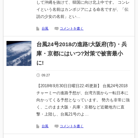
して沖縄を抜けて、韓国に向け北上中です。 コンレ
イという名前はカンボジアによる命名ですが、「伝
説の少女の名前」とい…
台風
コメントを書く
台風24号2018の進路!大阪府(市)・兵
庫・京都にはいつ?対策で被害最小
に!
09.27
【2018年9月30日日曜日22:45更新】 台風24号2018
チャーミーの進路予想が、台湾方面から一転日本に
向かってくる予想となっています。 勢力も非常に強
く、このまま大阪・兵庫・京都など近畿地方に直
撃・上陸し、台風21号のよ…
台風
コメントを書く