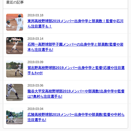
最近の記事
2019.03.18
東邦高校野球部2019メンバー出身中学と部員数！監督や石川
ら注目選手も！
2019.03.14
石岡一高野球部甲子園メンバーの出身中学と部員数!監督や岩
本ら注目選手も!
2019.03.09
習志野高校野球部2019メンバー出身中学と監督!応援や注目選
手もﾁｪｯｸ!
2019.03.06
龍谷大平安高校野球部2019メンバーや部員数!出身中学や監督
は?奥村ら注目選手も!
2019.03.04
広陵高校野球部2019メンバー出身中学や部員数!監督や中村ら
注目選手も!