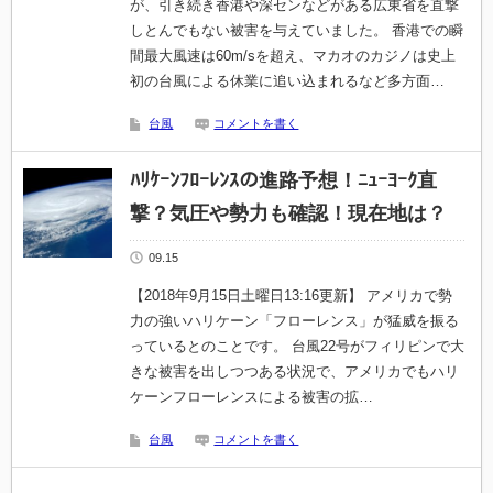
が、引き続き香港や深センなどがある広東省を直撃
しとんでもない被害を与えていました。 香港での瞬
間最大風速は60m/sを超え、マカオのカジノは史上
初の台風による休業に追い込まれるなど多方面…
台風
コメントを書く
ﾊﾘｹｰﾝﾌﾛｰﾚﾝｽの進路予想！ﾆｭｰﾖｰｸ直
撃？気圧や勢力も確認！現在地は？
09.15
【2018年9月15日土曜日13:16更新】 アメリカで勢
力の強いハリケーン「フローレンス」が猛威を振る
っているとのことです。 台風22号がフィリピンで大
きな被害を出しつつある状況で、アメリカでもハリ
ケーンフローレンスによる被害の拡…
台風
コメントを書く