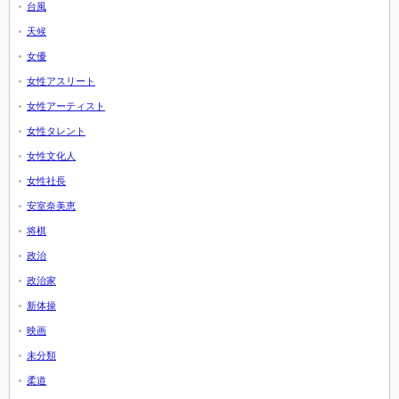
台風
天候
女優
女性アスリート
女性アーティスト
女性タレント
女性文化人
女性社長
安室奈美恵
将棋
政治
政治家
新体操
映画
未分類
柔道