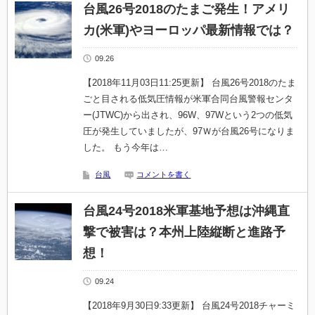
台風26号2018のたまご発生！アメリ
カ(米軍)やヨーロッパ最新情報では？
09.26
【2018年11月03日11:25更新】 台風26号2018のたま
ごと目される低気圧情報が米軍合同台風警報センタ
ー(JTWC)から出され、96W、97Wという2つの低気
圧が発生していましたが、97Ｗが台風26号になりま
した。 もう今年は…
台風
コメントを書く
台風24号2018米軍基地予想は沖縄直
撃で被害は？本州上陸縦断と進路予
想！
09.24
【2018年9月30日9:33更新】 台風24号2018チャーミ