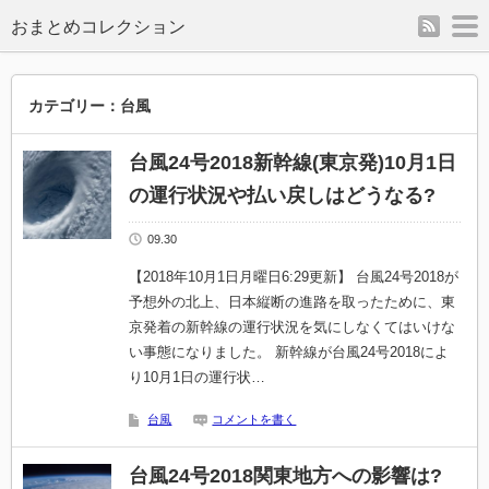
rss
m
カテゴリー：台風
台風24号2018新幹線(東京発)10月1日
の運行状況や払い戻しはどうなる?
09.30
【2018年10月1日月曜日6:29更新】 台風24号2018が
予想外の北上、日本縦断の進路を取ったために、東
京発着の新幹線の運行状況を気にしなくてはいけな
い事態になりました。 新幹線が台風24号2018によ
り10月1日の運行状…
台風
コメントを書く
台風24号2018関東地方への影響は?