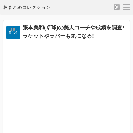
rss
m
張本美和(卓球)の美人コーチや成績を調査!
07.04
ラケットやラバーも気になる!