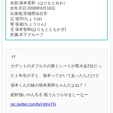
名前:張本美和（はりもとみわ）
生年月日:2008年6月16日
出身地:宮城県仙台市
父 張宇(ちょうゆ)
母 張凌(ちょうりん)
兄 張本智和(はりもとともかず)
所属:木下グループ
カデットのダブルスの第１シードが県大会2位だっ
た１年生の子と、張本ってかいてあったんだけど
張本くんの妹の張本美和ちゃんだよね？！
絶対強いやん💪💪 戦う人うらやましーなー
pic.twitter.com/faVgfrixTN