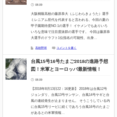
08.09
大阪桐蔭高校の藤原恭大（ふじわらきょうた）選手
ミレニアム世代を代表すると言われる、今回の夏の
甲子園期待度NO.1の選手！ イケメンでもありいろ
いろな意味で注目度抜群の選手です。 今回は藤原恭
大選手のドラフト1位指名の可能性、出身…
高校野球
コメントを書く
台風15号16号たまご2018の進路予想
図！米軍とヨーロッパ最新情報！
08.09
【2018年8月13日22：16更新】 2018年は台風12号
ジョンダリ、台風13号サンサン、台風14号ヤギと台
風の連続発生が止まりません。 そうこうしている内
に台風15号リーピに続くであろう台風16号のたまご
があるとの米軍情報…