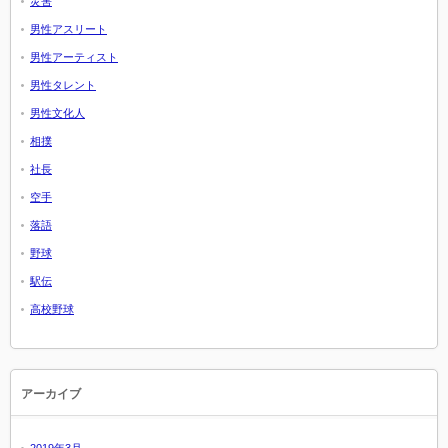
災害
男性アスリート
男性アーティスト
男性タレント
男性文化人
相撲
社長
空手
落語
野球
駅伝
高校野球
アーカイブ
2019年3月