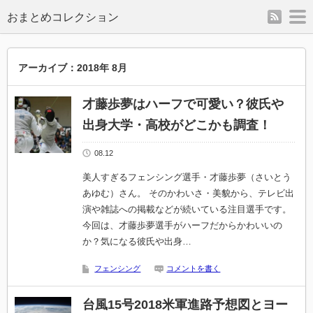
rss
m
アーカイブ：2018年 8月
才藤歩夢はハーフで可愛い？彼氏や
出身大学・高校がどこかも調査！
08.12
美人すぎるフェンシング選手・才藤歩夢（さいとう
あゆむ）さん。 そのかわいさ・美貌から、テレビ出
演や雑誌への掲載などが続いている注目選手です。
今回は、才藤歩夢選手がハーフだからかわいいの
か？気になる彼氏や出身…
フェンシング
コメントを書く
台風15号2018米軍進路予想図とヨー