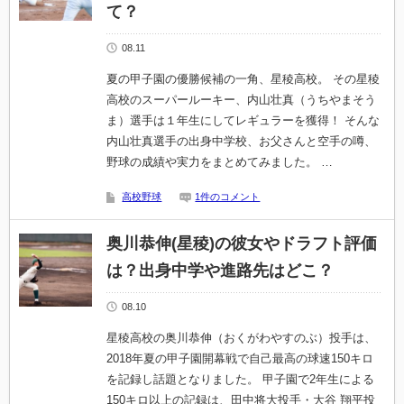
て？
08.11
夏の甲子園の優勝候補の一角、星稜高校。 その星稜
高校のスーパールーキー、内山壮真（うちやまそう
ま）選手は１年生にしてレギュラーを獲得！ そんな
内山壮真選手の出身中学校、お父さんと空手の噂、
野球の成績や実力をまとめてみました。 …
高校野球
1件のコメント
奥川恭伸(星稜)の彼女やドラフト評価
は？出身中学や進路先はどこ？
08.10
星稜高校の奥川恭伸（おくがわやすのぶ）投手は、
2018年夏の甲子園開幕戦で自己最高の球速150キロ
を記録し話題となりました。 甲子園で2年生による
150キロ以上の記録は、田中将大投手・大谷 翔平投