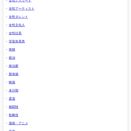
女性アスリート
女性アーティスト
女性タレント
女性文化人
女性社長
安室奈美恵
将棋
政治
政治家
新体操
映画
未分類
柔道
格闘技
歌舞伎
漫画・アニメ