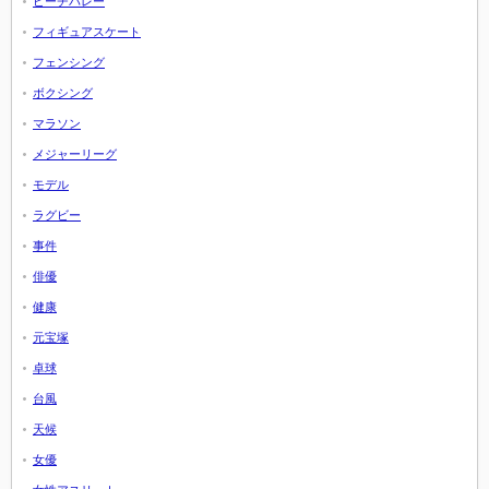
ビーチバレー
フィギュアスケート
フェンシング
ボクシング
マラソン
メジャーリーグ
モデル
ラグビー
事件
俳優
健康
元宝塚
卓球
台風
天候
女優