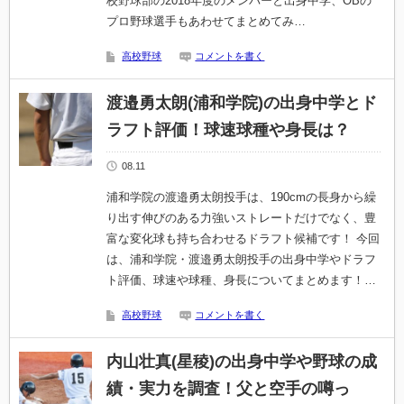
校野球部の2018年度のメンバーと出身中学、OBの
プロ野球選手もあわせてまとめてみ…
高校野球
コメントを書く
渡邉勇太朗(浦和学院)の出身中学とド
ラフト評価！球速球種や身長は？
08.11
浦和学院の渡邉勇太朗投手は、190cmの長身から繰
り出す伸びのある力強いストレートだけでなく、豊
富な変化球も持ち合わせるドラフト候補です！ 今回
は、浦和学院・渡邉勇太朗投手の出身中学やドラフ
ト評価、球速や球種、身長についてまとめます！…
高校野球
コメントを書く
内山壮真(星稜)の出身中学や野球の成
績・実力を調査！父と空手の噂っ