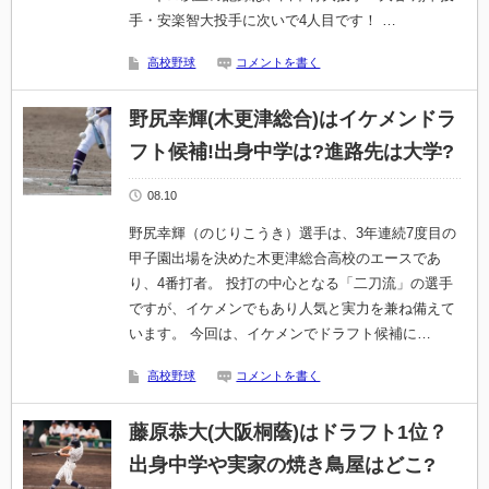
手・安楽智大投手に次いで4人目です！ …
高校野球
コメントを書く
野尻幸輝(木更津総合)はイケメンドラ
フト候補!出身中学は?進路先は大学?
08.10
野尻幸輝（のじりこうき）選手は、3年連続7度目の
甲子園出場を決めた木更津総合高校のエースであ
り、4番打者。 投打の中心となる「二刀流」の選手
ですが、イケメンでもあり人気と実力を兼ね備えて
います。 今回は、イケメンでドラフト候補に…
高校野球
コメントを書く
藤原恭大(大阪桐蔭)はドラフト1位？
出身中学や実家の焼き鳥屋はどこ?