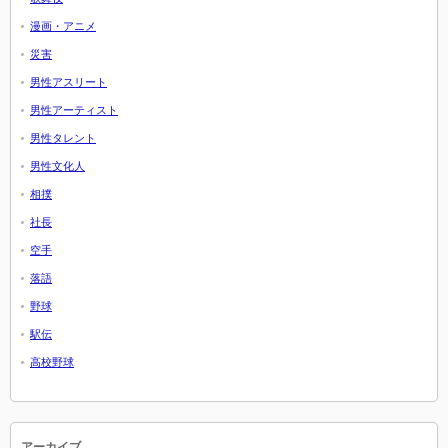
漫画・アニメ
災害
男性アスリート
男性アーティスト
男性タレント
男性文化人
相撲
社長
空手
落語
野球
駅伝
高校野球
アーカイブ