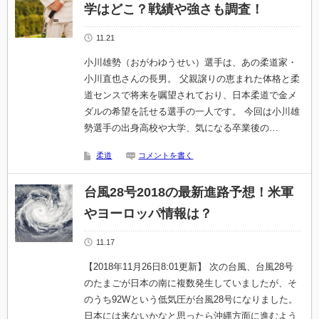
学はどこ？戦績や強さも調査！
11.21
小川雄勢（おがわゆうせい）選手は、あの柔道家・
小川直也さんの長男。 父親譲りの恵まれた体格と柔
道センスで将来を嘱望されており、日本柔道で金メ
ダルの希望を託せる選手の一人です。 今回は小川雄
勢選手の出身高校や大学、気になる卒業後の…
柔道
コメントを書く
台風28号2018の最新進路予想！米軍
やヨーロッパ情報は？
11.17
【2018年11月26日8:01更新】 次の台風、台風28号
のたまごが日本の南に複数発生していましたが、そ
のうち92Wという低気圧が台風28号になりました。
日本には来ないかなと思ったら沖縄方面に進むよう