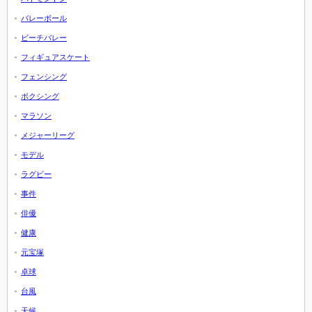
バレーボール
ビーチバレー
フィギュアスケート
フェンシング
ボクシング
マラソン
メジャーリーグ
モデル
ラグビー
事件
俳優
健康
元宝塚
卓球
台風
天候