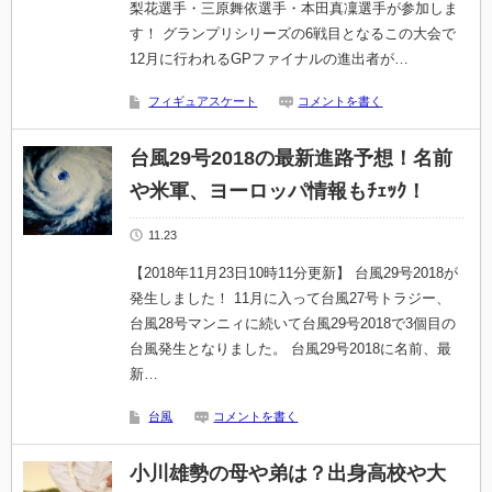
梨花選手・三原舞依選手・本田真凜選手が参加しま
す！ グランプリシリーズの6戦目となるこの大会で
12月に行われるGPファイナルの進出者が…
フィギュアスケート
コメントを書く
台風29号2018の最新進路予想！名前
や米軍、ヨーロッパ情報もﾁｪｯｸ！
11.23
【2018年11月23日10時11分更新】 台風29号2018が
発生しました！ 11月に入って台風27号トラジー、
台風28号マンニィに続いて台風29号2018で3個目の
台風発生となりました。 台風29号2018に名前、最
新…
台風
コメントを書く
小川雄勢の母や弟は？出身高校や大