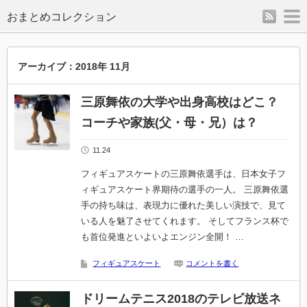
rss
m
アーカイブ：2018年 11月
三原舞依の大学や出身高校はどこ？
コーチや家族(父・母・兄）は？
11.24
フィギュアスケートの三原舞依選手は、日本女子フ
ィギュアスケート界期待の選手の一人。 三原舞依選
手の持ち味は、表現力に優れた美しい演技で、見て
いる人を魅了させてくれます。 そしてフランス杯で
も首位発進といよいよエンジン全開！ …
フィギュアスケート
コメントを書く
ドリームテニス2018のテレビ放送ネ