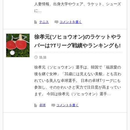
人妻情報、出身大学やウェア、ラケット、シューズ
に…
テニス
コメントを書く
徐孝元(ソヒョウオン)のラケットやラ
バーは?Tリーグ戦績やランキングも!
11.11
徐孝元（ソヒョウオン）選手は、韓国で「福原愛の
後を継ぐ女神」「31歳には見えない美貌」とも言わ
れている美人な卓球選手。 日本の卓球Tリーグにも
参加し、そのかわいさと実力で注目度が高まってい
ます。 今回は徐孝元（ソヒョウオン）選手…
卓球
コメントを書く