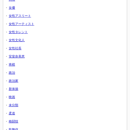
女優
女性アスリート
女性アーティスト
女性タレント
女性文化人
女性社長
安室奈美恵
将棋
政治
政治家
新体操
映画
未分類
柔道
格闘技
歌舞伎