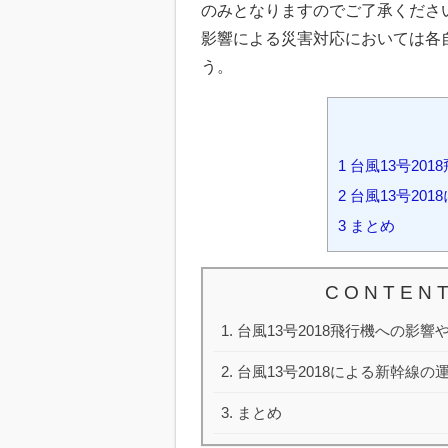
のみとなりますのでご了承くださ
影響による災害対応においては各
う。
1
台風13号20
2
台風13号20
3
まとめ
C O N T E N T
台風13号2018飛行機への影響
台風13号2018による新幹線
まとめ