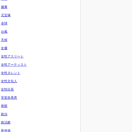
健康
元宝塚
卓球
台風
天候
女優
女性アスリート
女性アーティスト
女性タレント
女性文化人
女性社長
安室奈美恵
将棋
政治
政治家
新体操