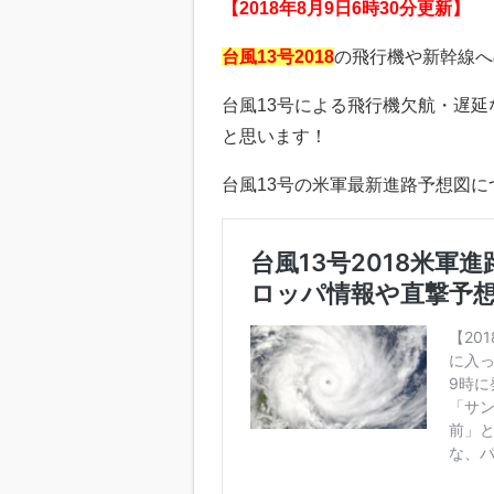
【2018年8月9日6時30分更新】
台風13号2018
の飛行機や新幹線へ
台風13号による飛行機欠航・遅
と思います！
台風13号の米軍最新進路予想図