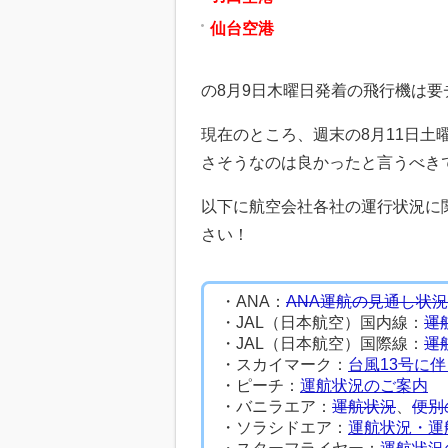
仙台
空港
の8月9日木曜日発着の飛行機は要
現在のところ、週末の8月11日土
さそうなのは良かったと言うべき
以下に航空会社各社の運行状況に
さい！
・ANA：
ANA運航の見通し状況Tw
・JAL（日本航空）国内線：
運
・JAL（日本航空）国際線：
運
・スカイマーク：
台風13号に
・ピーチ：
運航状況のご案内
・バニラエア：
運航状況
、
便別
・ソラシドエア：
運航状況・運