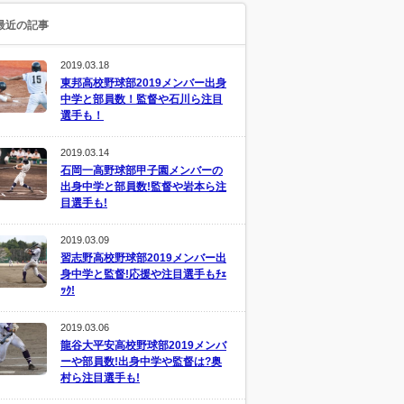
最近の記事
2019.03.18
東邦高校野球部2019メンバー出身
中学と部員数！監督や石川ら注目
選手も！
2019.03.14
石岡一高野球部甲子園メンバーの
出身中学と部員数!監督や岩本ら注
目選手も!
2019.03.09
習志野高校野球部2019メンバー出
身中学と監督!応援や注目選手もﾁｪ
ｯｸ!
2019.03.06
龍谷大平安高校野球部2019メンバ
ーや部員数!出身中学や監督は?奥
村ら注目選手も!