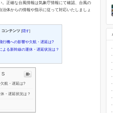
い。正確な台風情報は気象庁情報にて確認、台風の
自治体からの情報や指示に従って対応いたしましょ
コンテンツ
[
隠す
]
18飛行機への影響や欠航・遅延は?
18による新幹線の運休・遅延状況は？
 S
や欠航・遅延は?
の運休・遅延状況は？