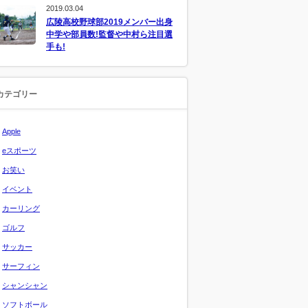
2019.03.04
広陵高校野球部2019メンバー出身
中学や部員数!監督や中村ら注目選
手も!
カテゴリー
Apple
eスポーツ
お笑い
イベント
カーリング
ゴルフ
サッカー
サーフィン
シャンシャン
ソフトボール