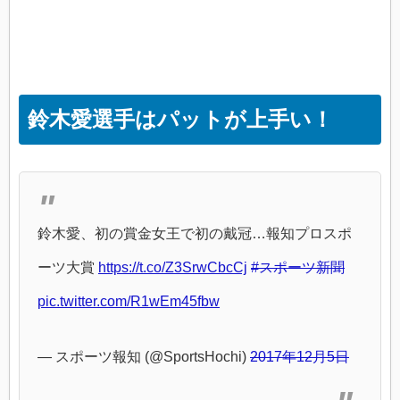
鈴木愛選手はパットが上手い！
鈴木愛、初の賞金女王で初の戴冠…報知プロスポ
ーツ大賞
https://t.co/Z3SrwCbcCj
#スポーツ新聞
pic.twitter.com/R1wEm45fbw
— スポーツ報知 (@SportsHochi)
2017年12月5日