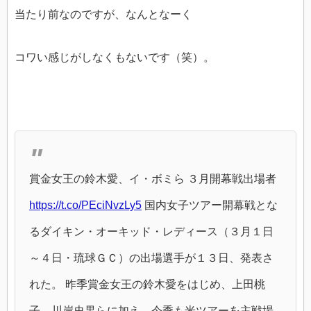
当たり前なのですが、なんとなーく
コワい感じがしなくもないです（笑）。
賞金女王の鈴木愛、イ・ボミら ３月開幕戦出場者
https://t.co/PEciNvzLy5
国内女子ツアー開幕戦とな
るダイキン・オーキッド・レディース（３月１日
～４日・琉球ＧＣ）の出場選手が１３日、発表さ
れた。 昨季賞金女王の鈴木愛をはじめ、上田桃
子、川岸史果らに加え、今季も米ツアーを主戦場