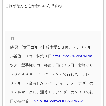
これがなんともかわいいんですね
[産経]【女子ゴルフ】鈴木愛１３位、テレサ・ルー
が首位 リコー杯第３日
https://t.co/OP2lnf2N2m
ツアー選手権リコー杯第３日は２５日、宮崎ＣＣ
（６４４８ヤード、パー７２）で行われ、テレ
サ・ルー（台湾）が５バーディー、ノーボギーの
６７をマークし、通算１３アンダーの２０３で初
日からの首…
pic.twitter.com/cOHS9RrM9w