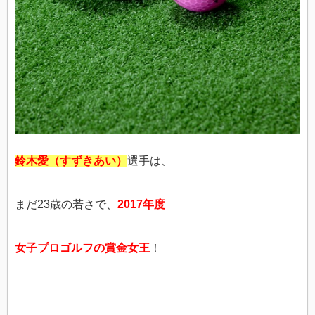
鈴木愛（すずきあい）
選手は、
まだ23歳の若さで、
2017年度
女子プロゴルフの賞金女王
！