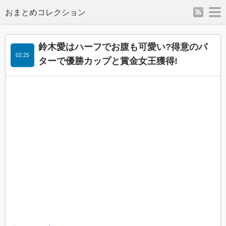
rss
m
鈴木愛はハーフでお腹も可愛い?得意のパ
02.25
ターで優勝カップと賞金女王獲得!