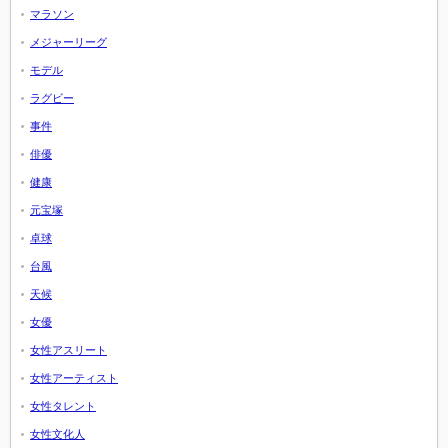
マラソン
メジャーリーグ
モデル
ラグビー
事件
俳優
健康
元宝塚
卓球
台風
天候
女優
女性アスリート
女性アーティスト
女性タレント
女性文化人