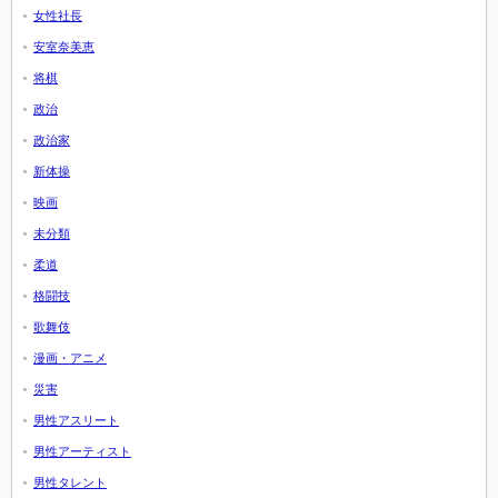
女性社長
安室奈美恵
将棋
政治
政治家
新体操
映画
未分類
柔道
格闘技
歌舞伎
漫画・アニメ
災害
男性アスリート
男性アーティスト
男性タレント