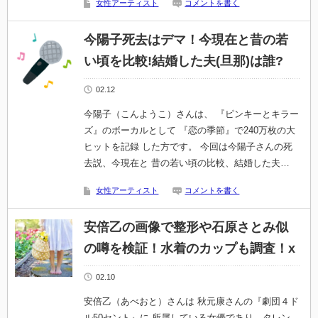
女性アーティスト
コメントを書く
今陽子死去はデマ！今現在と昔の若
い頃を比較!結婚した夫(旦那)は誰?
02.12
今陽子（こんようこ）さんは、 『ピンキーとキラー
ズ』のボーカルとして 『恋の季節』で240万枚の大
ヒットを記録 した方です。 今回は今陽子さんの死
去説、今現在と 昔の若い頃の比較、結婚した夫…
女性アーティスト
コメントを書く
安倍乙の画像で整形や石原さとみ似
の噂を検証！水着のカップも調査！x
02.10
安倍乙（あべおと）さんは 秋元康さんの『劇団４ド
ル50セント』に 所属している女優であり、タレン