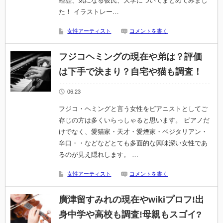
経歴、気になる彼氏、大学についてまとめてみまし
た！ イラストレー…
女性アーティスト
コメントを書く
フジコヘミングの現在や弟は？評価
は下手で決まり？自宅や猫も調査！
06.23
フジコ・ヘミングと言う女性をピアニストとしてご
存じの方は多くいらっしゃると思います。 ピアノだ
けでなく、愛猫家・天才・愛煙家・ベジタリアン・
辛口・・などなどとても多面的な興味深い女性であ
るのが見え隠れします。 …
女性アーティスト
コメントを書く
廣津留すみれの現在やwikiプロフ!出
身中学や高校も調査!母親もスゴイ?