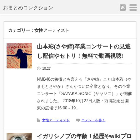
rss
m
カテゴリー：女性アーティスト
山本彩(さや姉)卒業コンサートの見逃
し配信やセトリ！無料で動画視聴!
10.27
NMB48の象徴とも言える「さや姉」こと山本彩（や
まもとさやか）さんがついに卒業となり、その卒業
コンサート「SAYAKA SONIC（サヤソニ）」が開催
されました。 2018年10月27日大阪・万博記念公園
東の広場で16:00～19…
女性アーティスト
コメントを書く
イガリシノブの年齢！経歴やwikiプロ