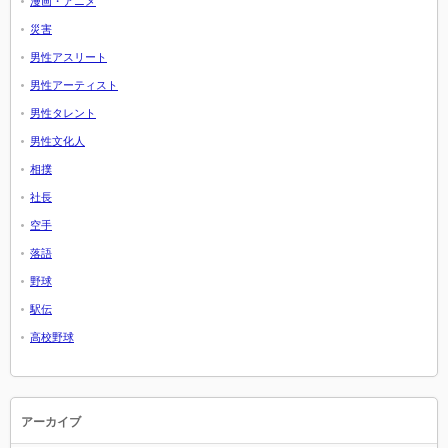
漫画・アニメ
災害
男性アスリート
男性アーティスト
男性タレント
男性文化人
相撲
社長
空手
落語
野球
駅伝
高校野球
アーカイブ