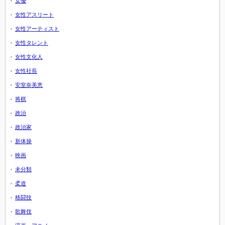
女優
女性アスリート
女性アーティスト
女性タレント
女性文化人
女性社長
安室奈美恵
将棋
政治
政治家
新体操
映画
未分類
柔道
格闘技
歌舞伎