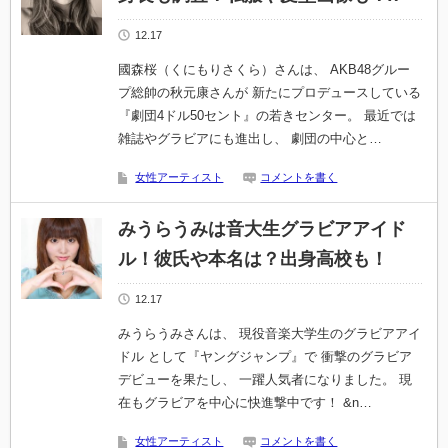
12.17
國森桜（くにもりさくら）さんは、 AKB48グルー
プ総帥の秋元康さんが 新たにプロデュースしている
『劇団4ドル50セント』の若きセンター。 最近では
雑誌やグラビアにも進出し、 劇団の中心と…
女性アーティスト
コメントを書く
みうらうみは音大生グラビアアイド
ル！彼氏や本名は？出身高校も！
12.17
みうらうみさんは、 現役音楽大学生のグラビアアイ
ドル として『ヤングジャンプ』で 衝撃のグラビア
デビューを果たし、 一躍人気者になりました。 現
在もグラビアを中心に快進撃中です！ &n…
女性アーティスト
コメントを書く