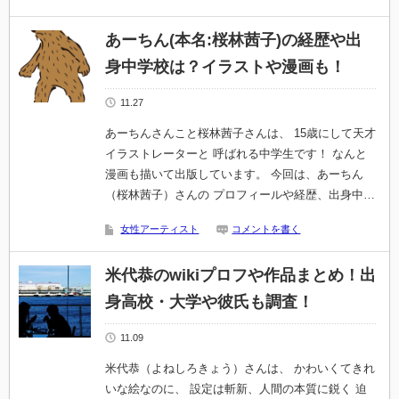
あーちん(本名:桜林茜子)の経歴や出
身中学校は？イラストや漫画も！
11.27
あーちんさんこと桜林茜子さんは、 15歳にして天才
イラストレーターと 呼ばれる中学生です！ なんと
漫画も描いて出版しています。 今回は、あーちん
（桜林茜子）さんの プロフィールや経歴、出身中…
女性アーティスト
コメントを書く
米代恭のwikiプロフや作品まとめ！出
身高校・大学や彼氏も調査！
11.09
米代恭（よねしろきょう）さんは、 かわいくてきれ
いな絵なのに、 設定は斬新、人間の本質に鋭く 迫