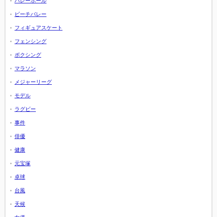
バレーボール
ビーチバレー
フィギュアスケート
フェンシング
ボクシング
マラソン
メジャーリーグ
モデル
ラグビー
事件
俳優
健康
元宝塚
卓球
台風
天候