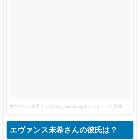
エヴァンス未希さん(@hey_evansdayo)がシェアした投稿
–
2017
エヴァンス未希さんの彼氏は？