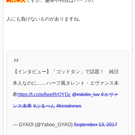
純日本人
ですが、趣味や特技はハーフの
人にも負けないものがありますね。
【インタビュー】「ゴッドタン」で話題！ 純日
本人なのに……ハーフ風タレント・エヴァンス未
希
https://t.co/w8weRrQYGc
@mikitin_luv
#エヴァ
ンス未希
#ぶるぺん
#trendnews
— GYAO! (@Yahoo_GYAO)
September 13, 2017