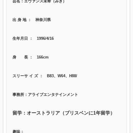
芸名：エヴァンス未希（みき）
出 身 地 ： 神奈川県
生年月日 ： 1996/4/16
身 長 ： 166cm
スリーサ イ ズ ： B83、W64、H88/
事務所：アライブエンタテインメント
留学：オーストラリア（ブリスベンに1年留学）
趣味：