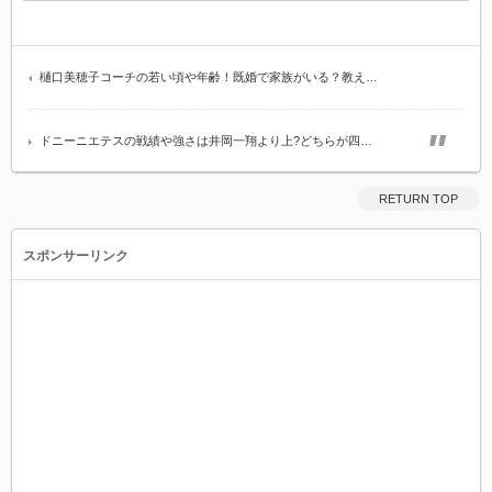
樋口美穂子コーチの若い頃や年齢！既婚で家族がいる？教え…
ドニーニエテスの戦績や強さは井岡一翔より上?どちらが四…
RETURN TOP
スポンサーリンク