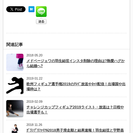
関連記事
2018 05.20
メドベージェワの羽生結弦インスタ削除の理由は?熱愛ハグか
ら結婚へ?
2019 01.22
欧州フィギュア選手権2019のﾃﾚﾋﾞ放送やﾈｯﾄ配信！出場国や出
場枠は？
2019 02.09
チャレンジカップフィギュア2019ライスト・放送は？日程や
出場選手も！
2018 11.26
ｸﾞﾗﾝﾌﾟﾘﾌｧｲﾅﾙ2018男子滑走順と結果速報！羽生結弦と宇野昌