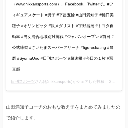
（www.nikkansports.com）、Facebook、Twitterで。#フ
ィギュアスケート #男子 #平昌五輪 #山田満知子 #樋口美
穂子 #オリンピック #銀メダリスト #宇野昌磨 #トヨタ自
動車 #男女混合地域別対抗戦 #ジャパンオープン #前日 #
公式練習 #さいたまスーパーアリーナ #figureskating #昌
磨 #SyomaUno #日刊スポーツ #超速報 #今日の１枚 #写
真部
日刊スポーツ
さん(@nikkansports)がシェアした投稿 –
2018年10月月5日午前4時58分PDT
山田満知子コーチのおもな教え子をまとめてみましたの
で紹介します。