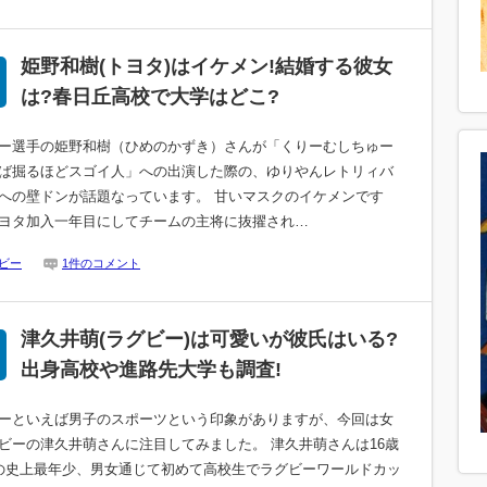
姫野和樹(トヨタ)はイケメン!結婚する彼女
は?春日丘高校で大学はどこ?
ー選手の姫野和樹（ひめのかずき）さんが「くりーむしちゅー
ば掘るほどスゴイ人」への出演した際の、ゆりやんレトリィバ
への壁ドンが話題なっています。 甘いマスクのイケメンです
ヨタ加入一年目にしてチームの主将に抜擢され…
ビー
1件のコメント
津久井萌(ラグビー)は可愛いが彼氏はいる?
出身高校や進路先大学も調査!
ーといえば男子のスポーツという印象がありますが、今回は女
ビーの津久井萌さんに注目してみました。 津久井萌さんは16歳
の史上最年少、男女通じて初めて高校生でラグビーワールドカッ