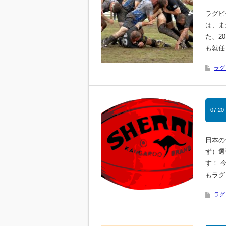
ラグビ
は、ま
た、2
も就任
ラグ
07.20
日本の
ず）選
す！ 
もラグ
ラグ