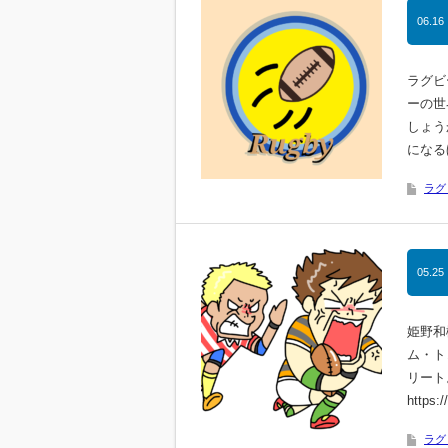
06.16
ラグビ
ーの世
しょう
になる
ラグ
05.25
姫野和
ム・ト
リート
https:
ラグ