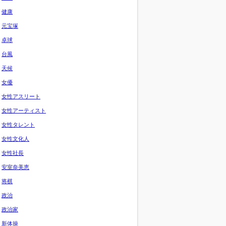
健康
元宝塚
卓球
台風
天候
女優
女性アスリート
女性アーティスト
女性タレント
女性文化人
女性社長
安室奈美恵
将棋
政治
政治家
新体操