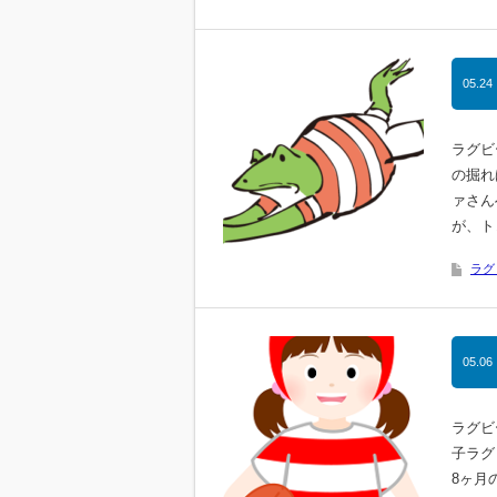
05.24
ラグビ
の掘れ
ァさん
が、ト
ラグ
05.06
ラグビ
子ラグ
8ヶ月