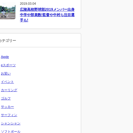
2019.03.04
広陵高校野球部2019メンバー出身
中学や部員数!監督や中村ら注目選
手も!
カテゴリー
Apple
eスポーツ
お笑い
イベント
カーリング
ゴルフ
サッカー
サーフィン
シャンシャン
ソフトボール