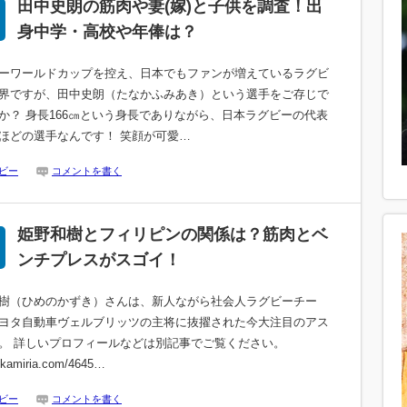
田中史朗の筋肉や妻(嫁)と子供を調査！出
身中学・高校や年俸は？
ーワールドカップを控え、日本でもファンが増えているラグビ
界ですが、田中史朗（たなかふみあき）という選手をご存じで
か？ 身長166㎝という身長でありながら、日本ラグビーの代表
ほどの選手なんです！ 笑顔が可愛…
ビー
コメントを書く
姫野和樹とフィリピンの関係は？筋肉とベ
ンチプレスがスゴイ！
樹（ひめのかずき）さんは、新人ながら社会人ラグビーチー
ヨタ自動車ヴェルブリッツの主将に抜擢された今大注目のアス
。 詳しいプロフィールなどは別記事でご覧ください。
//kamiria.com/4645…
ビー
コメントを書く