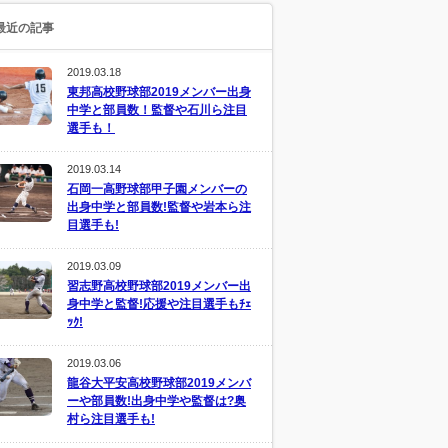
最近の記事
2019.03.18
東邦高校野球部2019メンバー出身
中学と部員数！監督や石川ら注目
選手も！
2019.03.14
石岡一高野球部甲子園メンバーの
出身中学と部員数!監督や岩本ら注
目選手も!
2019.03.09
習志野高校野球部2019メンバー出
身中学と監督!応援や注目選手もﾁｪ
ｯｸ!
2019.03.06
龍谷大平安高校野球部2019メンバ
ーや部員数!出身中学や監督は?奥
村ら注目選手も!