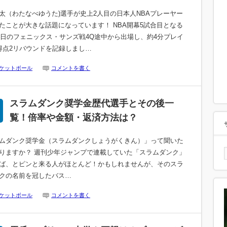
太（わたなべゆうた)選手が史上2人目の日本人NBAプレーヤー
たことが大きな話題になっています！ NBA開幕5試合目となる
27日のフェニックス・サンズ戦4Q途中から出場し、約4分プレイ
得点2リバウンドを記録しまし…
ケットボール
コメントを書く
スラムダンク奨学金歴代選手とその後一
覧！倍率や金額・返済方法は？
ムダンク奨学金（スラムダンクしょうがくきん）」って聞いた
りますか？ 週刊少年ジャンプで連載していた「スラムダンク」
ば、とピンと来る人がほとんど！かもしれませんが、そのスラ
クの名前を冠したバス…
ケットボール
コメントを書く