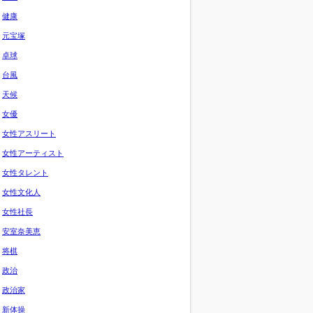
健康
元宝塚
卓球
台風
天候
女優
女性アスリート
女性アーティスト
女性タレント
女性文化人
女性社長
安室奈美恵
将棋
政治
政治家
新体操