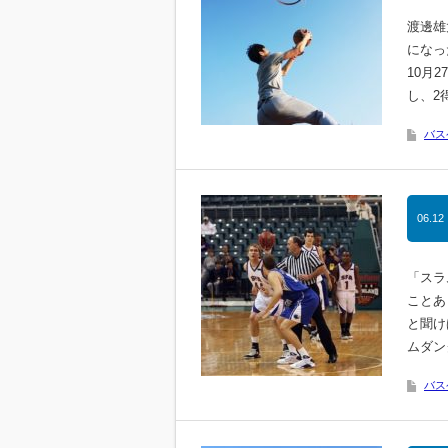
渡邊雄
になっ
10月
し、2
バス
06.12
「スラ
ことあ
と聞け
ムダン
バス