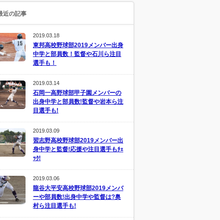
最近の記事
2019.03.18
東邦高校野球部2019メンバー出身
中学と部員数！監督や石川ら注目
選手も！
2019.03.14
石岡一高野球部甲子園メンバーの
出身中学と部員数!監督や岩本ら注
目選手も!
2019.03.09
習志野高校野球部2019メンバー出
身中学と監督!応援や注目選手もﾁｪ
ｯｸ!
2019.03.06
龍谷大平安高校野球部2019メンバ
ーや部員数!出身中学や監督は?奥
村ら注目選手も!