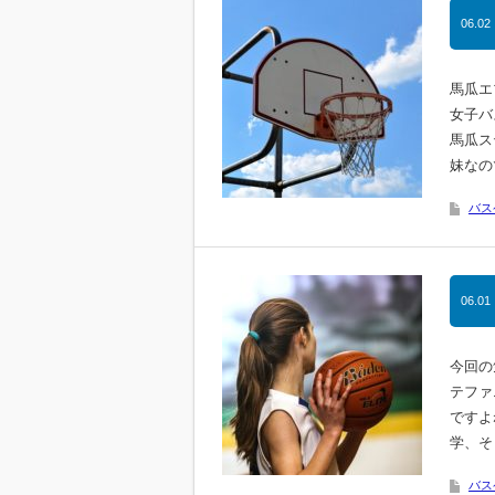
06.02
馬瓜エ
女子バ
馬瓜ス
妹なの
バス
06.01
今回の
テファ
ですよ
学、そ
バス