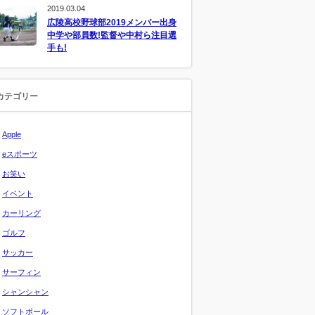
2019.03.04
広陵高校野球部2019メンバー出身
中学や部員数!監督や中村ら注目選
手も!
カテゴリー
Apple
eスポーツ
お笑い
イベント
カーリング
ゴルフ
サッカー
サーフィン
シャンシャン
ソフトボール