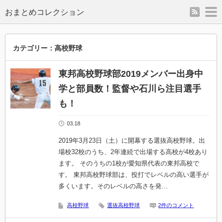
rss
m
カテゴリー：高校野球
東邦高校野球部2019メンバー出身中
学と部員数！監督や石川ら注目選手
も！
03.18
2019年3月23日（土）に開幕する選抜高校野球。出
場校32校のうち、2年連続で出場する高校が4校あり
ます。 そのうちの1校が愛知県代表の東邦高校で
す。 東邦高校野球部は、投打でレベルの高い選手が
多くいます。そのレベルの高さを発…
高校野球
選抜高校野球
2件のコメント