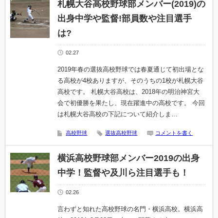
札幌大谷高校野球部メンバー(2019)の
出身中学や監督!部員数や注目選手
は?
02.27
2019年春の選抜高校野球では春夏通じて初出場とな
る高校が4校ありますが、そのうちの1校が札幌大谷
高校です。 札幌大谷高校は、2018年の明治神宮大
会で初優勝を果たし、現在躍進中の高校です。 今回
は札幌大谷高校の下記について紹介しま…
高校野球
選抜高校野球
コメントを書く
横浜高校野球部メンバー2019の出身
中学！監督や及川ら注目選手も！
02.26
言わずと知れた高校野球の名門・横浜高校。横浜高