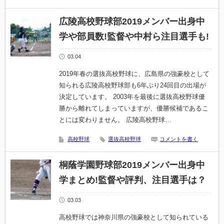
広陵高校野球部2019メンバー出身中
学や部員数!監督や中村ら注目選手も!
03.04
2019年春の選抜高校野球に、広島県の強豪校として
知られる広陵高校野球部も6年ぶり24回目の出場が
決定しています。 2003年を最後に選抜高校野球優
勝から離れてしまっていますが、優勝候補であるこ
とには変わりません。 広陵高校野球…
高校野球
選抜高校野球
コメントを書く
桐蔭学園野球部2019メンバー出身中
学まとめ!監督や評判、注目選手は？
03.03
高校野球では神奈川県の強豪校として知られている