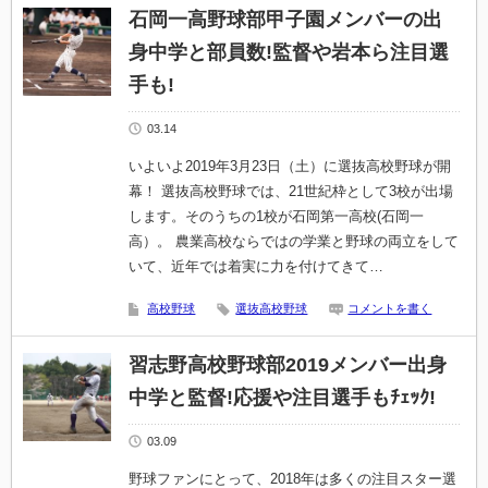
石岡一高野球部甲子園メンバーの出
身中学と部員数!監督や岩本ら注目選
手も!
03.14
いよいよ2019年3月23日（土）に選抜高校野球が開
幕！ 選抜高校野球では、21世紀枠として3校が出場
します。そのうちの1校が石岡第一高校(石岡一
高）。 農業高校ならではの学業と野球の両立をして
いて、近年では着実に力を付けてきて…
高校野球
選抜高校野球
コメントを書く
習志野高校野球部2019メンバー出身
中学と監督!応援や注目選手もﾁｪｯｸ!
03.09
野球ファンにとって、2018年は多くの注目スター選