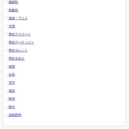
格闘技
歌舞伎
漫画・アニメ
災害
男性アスリート
男性アーティスト
男性タレント
男性文化人
相撲
社長
空手
落語
野球
駅伝
高校野球