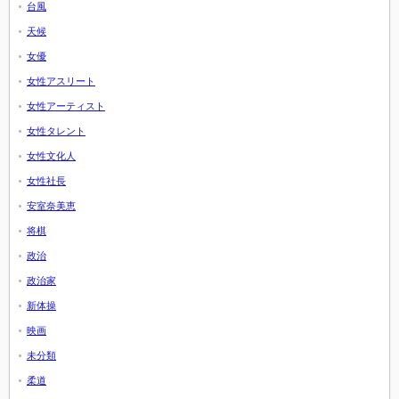
台風
天候
女優
女性アスリート
女性アーティスト
女性タレント
女性文化人
女性社長
安室奈美恵
将棋
政治
政治家
新体操
映画
未分類
柔道