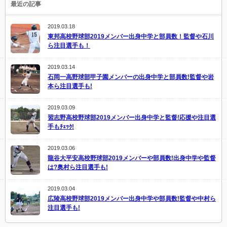
最近の記事
2019.03.18
東邦高校野球部2019メンバー出身中学と部員数！監督や石川
ら注目選手も！
2019.03.14
石岡一高野球部甲子園メンバーの出身中学と部員数!監督や岩
本ら注目選手も!
2019.03.09
習志野高校野球部2019メンバー出身中学と監督!応援や注目選
手もﾁｪｯｸ!
2019.03.06
龍谷大平安高校野球部2019メンバーや部員数!出身中学や監督
は?奥村ら注目選手も!
2019.03.04
広陵高校野球部2019メンバー出身中学や部員数!監督や中村ら
注目選手も!