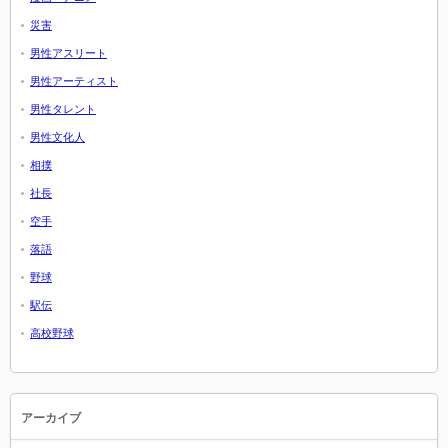
災害
男性アスリート
男性アーティスト
男性タレント
男性文化人
相撲
社長
空手
落語
野球
駅伝
高校野球
アーカイブ