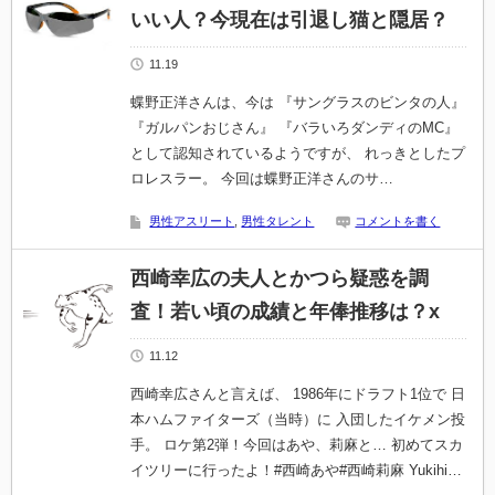
いい人？今現在は引退し猫と隠居？
11.19
蝶野正洋さんは、今は 『サングラスのビンタの人』
『ガルパンおじさん』 『バラいろダンディのMC』
として認知されているようですが、 れっきとしたプ
ロレスラー。 今回は蝶野正洋さんのサ…
男性アスリート
,
男性タレント
コメントを書く
西崎幸広の夫人とかつら疑惑を調
査！若い頃の成績と年俸推移は？x
11.12
西崎幸広さんと言えば、 1986年にドラフト1位で 日
本ハムファイターズ（当時）に 入団したイケメン投
手。 ロケ第2弾！今回はあや、莉麻と… 初めてスカ
イツリーに行ったよ！#西崎あや#西崎莉麻 Yukihi…