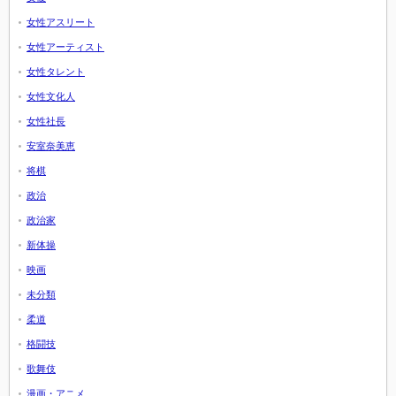
女性アスリート
女性アーティスト
女性タレント
女性文化人
女性社長
安室奈美恵
将棋
政治
政治家
新体操
映画
未分類
柔道
格闘技
歌舞伎
漫画・アニメ