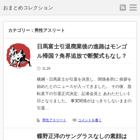
rss
m
カテゴリー：男性アスリート
日馬富士引退廃業後の進路はモンゴ
ル帰国？角界追放で断髪式もなし？
11.29
横綱・日馬富士が引退を決意し、関係各所に 挨拶を
始めたとのニュースが入ってきました。 その後、急
転直下の引退正式決定、記者会見と あわただしい1
日となりました。 事実関係がはっきりしないままの
引退…
男性アスリート
コメントを書く
蝶野正洋のサングラスなしの素顔は