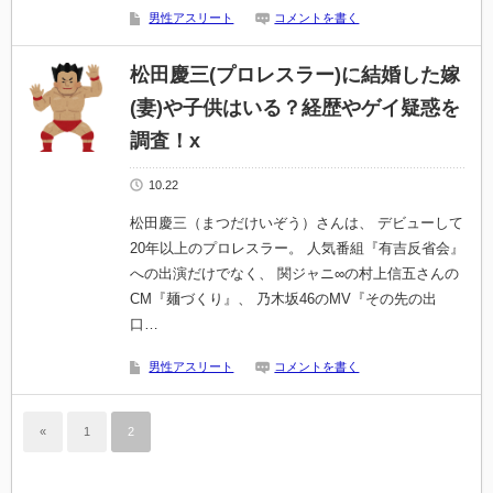
男性アスリート
コメントを書く
松田慶三(プロレスラー)に結婚した嫁
(妻)や子供はいる？経歴やゲイ疑惑を
調査！x
10.22
松田慶三（まつだけいぞう）さんは、 デビューして
20年以上のプロレスラー。 人気番組『有吉反省会』
への出演だけでなく、 関ジャニ∞の村上信五さんの
CM『麺づくり』、 乃木坂46のMV『その先の出
口…
男性アスリート
コメントを書く
«
1
2