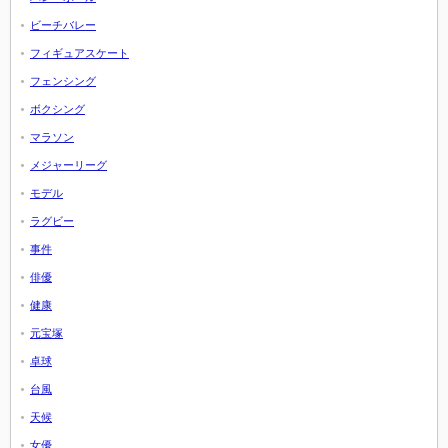
ビーチバレー
フィギュアスケート
フェンシング
ボクシング
マラソン
メジャーリーグ
モデル
ラグビー
事件
俳優
健康
元宝塚
卓球
台風
天候
女優