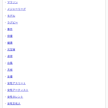
マラソン
メジャーリーグ
モデル
ラグビー
事件
俳優
健康
元宝塚
卓球
台風
天候
女優
女性アスリート
女性アーティスト
女性タレント
女性文化人