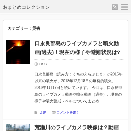
rss
m
カテゴリー：災害
口永良部島のライブカメラと噴火動
画(過去)！現在の様子や避難状況は?
08.17
口永良部島（読み方：くちのえらぶじま）が2015年
以来の噴火が、2018年12月18日の爆発的噴火、
2019年1月17日と続いています。 今回は、口永良部
島のライブカメラ動画や噴火動画（過去）、現在の
様子や噴火警戒レベルについてまとめ…
災害
コメントを書く
荒瀬川のライブカメラ映像は？動画