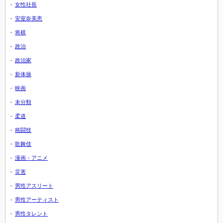
女性社長
安室奈美恵
将棋
政治
政治家
新体操
映画
未分類
柔道
格闘技
歌舞伎
漫画・アニメ
災害
男性アスリート
男性アーティスト
男性タレント