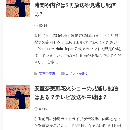
時間や内容は?再放送や見逃し配信
は?
09.16
9/16（日）20:54 地上波限定CM流れました！見逃し
配信の案内も本文にありますので読んでください。
→YoutubeのHulu Japan公式アカウントで限定CMを
流していました。下の方に動画があるので見てくだ
さい。 安室…
安室奈美恵
コメントを書く
安室奈美恵花火ショーの見逃し配信
はある？テレビ放送や中継は？
09.16
引退前日の沖縄ラストライブが伝説級の内容となっ
た安室奈美恵さん。 引退当日となる2018年9月16日