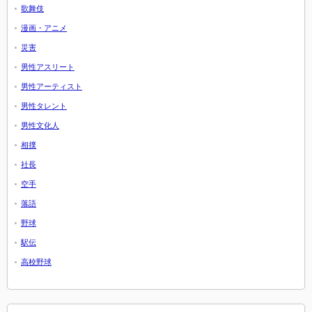
歌舞伎
漫画・アニメ
災害
男性アスリート
男性アーティスト
男性タレント
男性文化人
相撲
社長
空手
落語
野球
駅伝
高校野球