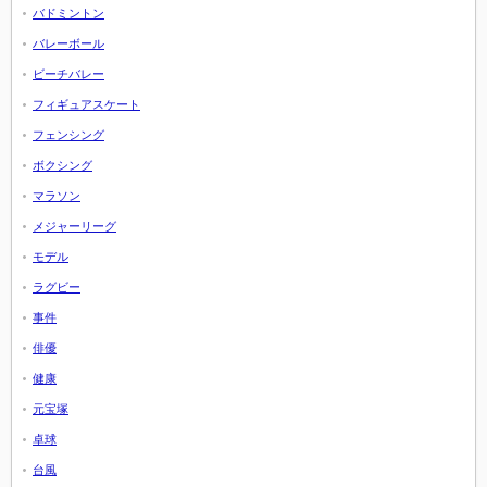
バドミントン
バレーボール
ビーチバレー
フィギュアスケート
フェンシング
ボクシング
マラソン
メジャーリーグ
モデル
ラグビー
事件
俳優
健康
元宝塚
卓球
台風