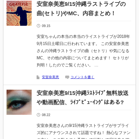
安室奈美恵9/15沖縄ラストライブの
曲(セトリ)やMC、内容まとめ！
09.15
安室ちゃんの本当の本当のライストライブが2018年
9月15日土曜日に行われています。 この安室奈美恵
さんの沖縄ラストライブの曲（セトリ）や気になる
MC、その他の内容についてまとめます！ セトリが
判明！したのでご覧ください。 …
安室奈美恵
コメントを書く
安室奈美恵9/15沖縄ﾗｽﾄﾗｲﾌﾞ無料放送
や動画配信、ﾗｲﾌﾞﾋﾞｭｰｲﾝｸﾞはある?
08.22
安室奈美恵さんの9/15沖縄ラストライブがサプライ
ズ的にアナウンスされて話題ですね！ 熱心なファン