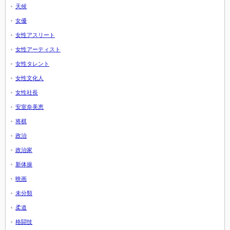
天候
女優
女性アスリート
女性アーティスト
女性タレント
女性文化人
女性社長
安室奈美恵
将棋
政治
政治家
新体操
映画
未分類
柔道
格闘技