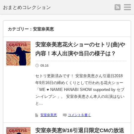
rss
m
カテゴリー：安室奈美恵
安室奈美恵花火ショーのセトリ(曲)や
内容！本人出演や当日の様子は？
09.16
セトリ更新済みです！ 安室奈美恵さん引退日2018
年9月16日の締めくくりとして行われる花火ショー
「WE ♥ NAMIE HANABI SHOW supported by セブ
ン-イレブン 」。 安室奈美恵さん本人の出演はない
と…
安室奈美恵
コメントを書く
安室奈美恵9/16引退日限定CMの放送