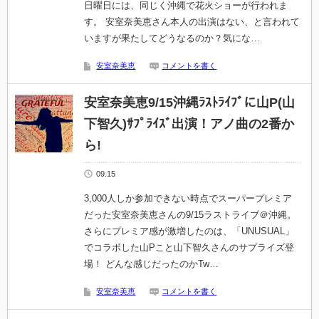
日曜日には、同じく沖縄で花火ショーが行われま
す。 安室奈美恵さん本人の出演はない、と言われて
いますが果たしてどうなるのか？気にな…
安室奈美恵
コメントを書く
安室奈美恵9/15沖縄ﾗｽﾄﾗｲﾌﾞに山P(山
下智久)ｻﾌﾟﾗｲｽﾞ出演！アノ曲の2番か
ら!
09.15
3,000人しか参加できない時点でスーパープレミア
だった安室奈美恵さんの9/15ラストライブ＠沖縄。
さらにプレミア感が激増したのは、「UNUSUAL」
でコラボした山Pこと山下智久さんのサプライズ登
場！ どんな感じだったのかTw…
安室奈美恵
コメントを書く