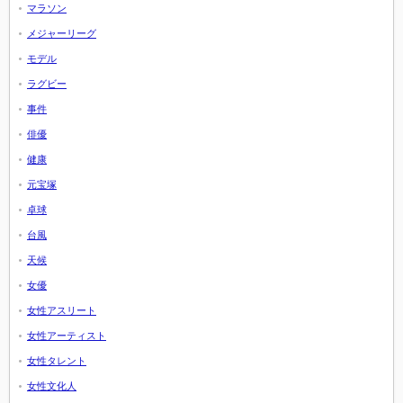
マラソン
メジャーリーグ
モデル
ラグビー
事件
俳優
健康
元宝塚
卓球
台風
天候
女優
女性アスリート
女性アーティスト
女性タレント
女性文化人