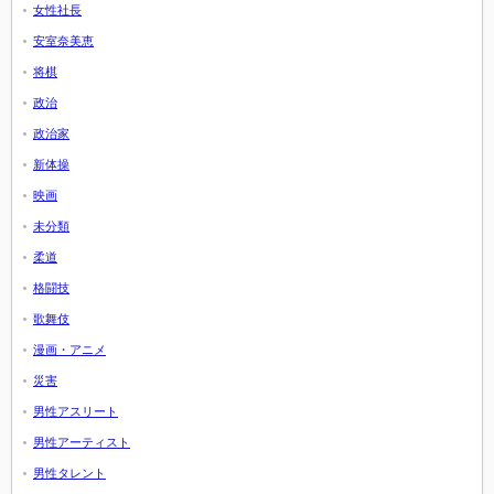
女性社長
安室奈美恵
将棋
政治
政治家
新体操
映画
未分類
柔道
格闘技
歌舞伎
漫画・アニメ
災害
男性アスリート
男性アーティスト
男性タレント