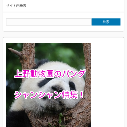
サイト内検索