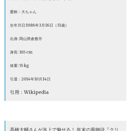
愛称：大ちゃん
生年月日:1986年3月16日（31歳）
出身: 岡山県倉敷市
身長: 165 cm
体重: 55 kg
引退：2014年10月14日
引用：Wikipedia
髙橋大輔さんが氷上で魅せる！ 年末の風物詩『クリ