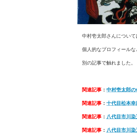
中村壱太郎さんについて
個人的なプロフィールな
別の記事で触れました。
関連記事
：
中村壱太郎の
関連記事
：
十代目松本幸
関連記事
：
八代目市川染
関連記事
：
八代目市川染