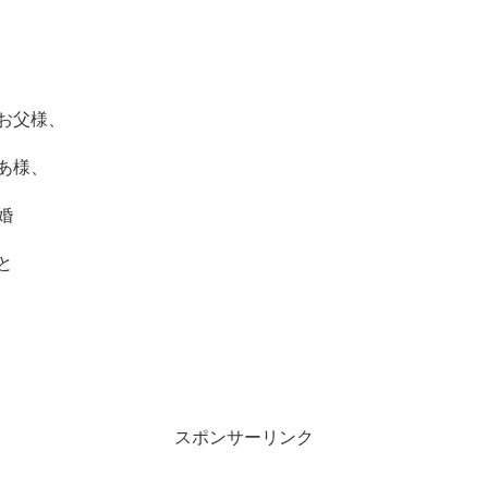
お父様
、
あ様、
婚
と
スポンサーリンク