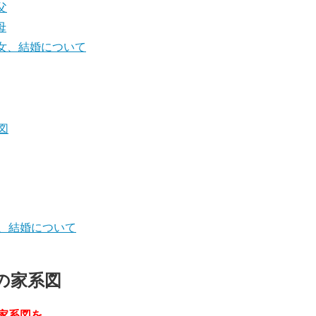
父
母
女、結婚について
図
、結婚について
の家系図
家系図を