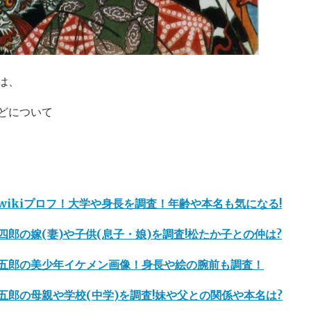
は、
どについて
wikiプロフ！大学や身長を調査！年齢や本名も気になる!
四郎の嫁(妻)や子供(息子・娘)を調査!松たか子との仲は?
五郎の美少年イケメン画像！身長や絵の腕前も調査！
五郎の母親や学校(中学)を調査!妹や父との関係や本名は?