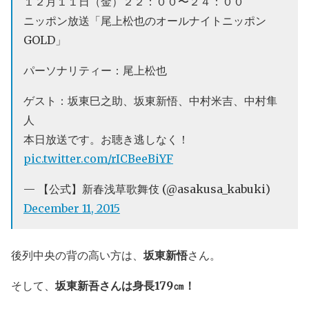
１２月１１日（金）２２：００〜２４：００
ニッポン放送「尾上松也のオールナイトニッポン
GOLD」
パーソナリティー：尾上松也
ゲスト：坂東巳之助、坂東新悟、中村米吉、中村隼
人
本日放送です。お聴き逃しなく！
pic.twitter.com/rICBeeBiYF
— 【公式】新春浅草歌舞伎 (@asakusa_kabuki)
December 11, 2015
後列中央の背の高い方は、
坂東新悟
さん。
そして、
坂東新吾さんは身長179㎝！