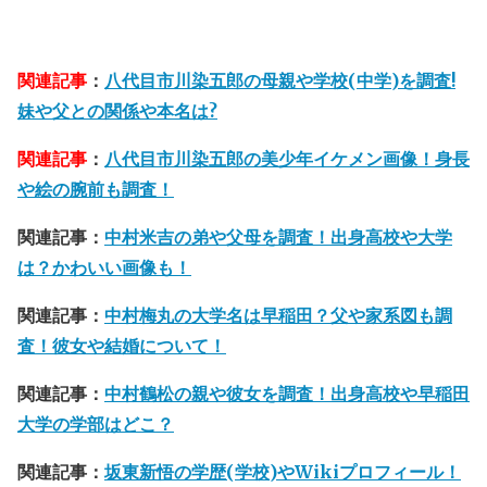
関連記事
：
八代目市川染五郎の母親や学校(中学)を調査!
妹や父との関係や本名は?
関連記事
：
八代目市川染五郎の美少年イケメン画像！身長
や絵の腕前も調査！
関連記事：
中村米吉の弟や父母を調査！出身高校や大学
は？かわいい画像も！
関連記事：
中村梅丸の大学名は早稲田？父や家系図も調
査！彼女や結婚について！
関連記事：
中村鶴松の親や彼女を調査！出身高校や早稲田
大学の学部はどこ？
関連記事：
坂東新悟の学歴(学校)やWikiプロフィール！