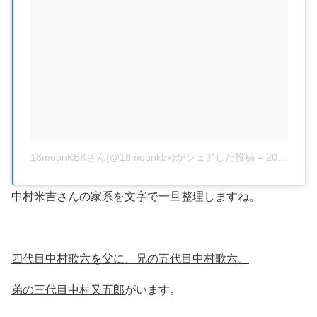
18moonKBKさん(@18moonkbk)がシェアした投稿
–
2017 5月 7 9:11午前 PDT
中村米吉さんの家系を文字で一旦整理しますね。
四代目中村歌六を父に、兄の五代目中村歌六、
弟の三代目中村又五郎
がいます。