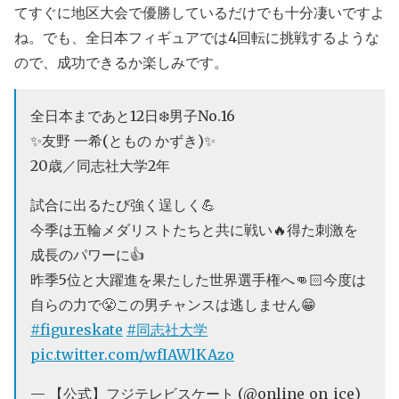
てすぐに地区大会で優勝しているだけでも十分凄いですよ
ね。でも、全日本フィギュアでは4回転に挑戦するような
ので、成功できるか楽しみです。
全日本まであと12日❄️男子No.16
✨友野 一希(ともの かずき)✨
20歳／同志社大学2年
試合に出るたび強く逞しく💪
今季は五輪メダリストたちと共に戦い🔥得た刺激を
成長のパワーに👍
昨季5位と大躍進を果たした世界選手権へ👊🏻今度は
自らの力で😤この男チャンスは逃しません😁
#figureskate
#同志社大学
pic.twitter.com/wfIAWlKAzo
— 【公式】フジテレビスケート (@online_on_ice)