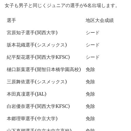
女子も男子と同じくジュニアの選手が6名出場します。
選手
地区大会成績
宮原知子選手(関西大学)
シード
坂本花織選手(シスメックス)
シード
紀平梨花選手(関西大学KFSC)
シード
樋口新葉選手(開智日本橋学園高校)
免除
三原舞依選手(シスメックス)
免除
本田真凜選手(JAL)
免除
白岩優奈選手(関西大学KFSC)
免除
本郷理華選手(中京大学)
免除
山下真瑚選手(中京大中京高校)
免除