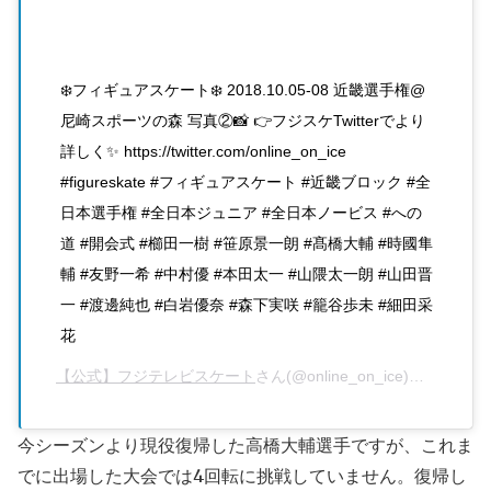
❄️フィギュアスケート❄️ 2018.10.05-08 近畿選手権@
尼崎スポーツの森 写真②📸 👉フジスケTwitterでより
詳しく✨ https://twitter.com/online_on_ice
#figureskate #フィギュアスケート #近畿ブロック #全
日本選手権 #全日本ジュニア #全日本ノービス #への
道 #開会式 #櫛田一樹 #笹原景一朗 #髙橋大輔 #時國隼
輔 #友野一希 #中村優 #本田太一 #山隈太一朗 #山田晋
一 #渡邊純也 #白岩優奈 #森下実咲 #籠谷歩未 #細田采
花
【公式】フジテレビスケート
さん(@online_on_ice)がシェアした投稿 –
今シーズンより現役復帰した高橋大輔選手ですが、これま
でに出場した大会では4回転に挑戦していません。復帰し