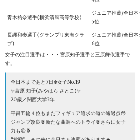
ジュニア推薦/全日本
青木祐奈選手(横浜清風高等学校)
5位
長縄和奏選手(グランプリ東海クラ
ジュニア推薦/全日本
ブ)
6位
女子の注目選手は・・・宮原知子選手と三原舞依選手で
す。
全日本まであと7日❄️女子No.19
✨宮原 知子(みやはら さとこ)✨
20歳／関西大学3年
平昌五輪４位もまだフィギュア追求の道の通過点😳
ジャンプ改良🍍新たな曲調へのトライ🍍さらに女子
力も😍🍍
“挑戦”、その先に全日本５連覇があります🔥