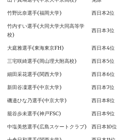
竹野比奈選手(福岡大学)
西日本2位
竹内すい選手(大同大学大同高等学
西日本3位
校)
大庭雅選手(東海東京FH)
西日本4位
三宅咲綺選手(岡山理大附高校)
西日本5位
細田采花選手(関西大学)
西日本6位
新田谷凜選手(中京大学)
西日本7位
磯邉ひな乃選手(中京大学)
西日本8位
籠谷歩未選手(神戸FSC)
西日本9位
中塩美悠選手(広島スケートクラブ)
西日本10位
十倉日和選手(関西大学)
西日本11位