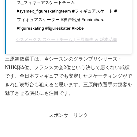
ス_フィギュアスケートチーム
#sysmex_figureskatingteam #フィギュアスケート #
フィギュアスケーター #神戸出身 #maimihara
#figureskating #figureskater #kobe
シスメックス スケートチーム | 三原舞依 ＆ 坂本花織
さん(@sys
三原舞依選手は、今シーズンのグランプリシリーズ・
NHK杯4位、フランス大会2位という決して悪くない成績
です。全日本フィギュアでも安定したスケーティングがで
きれば表彰台も狙えると思います。三原舞依選手の観客を
魅了させる演技にも注目です。
スポンサーリンク