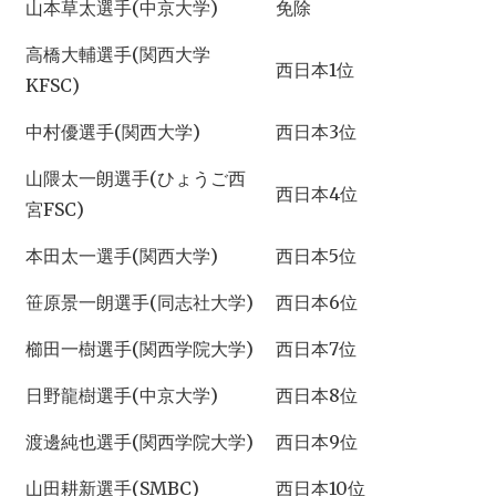
山本草太選手(中京大学)
免除
高橋大輔選手(関西大学
西日本1位
KFSC)
中村優選手(関西大学)
西日本3位
山隈太一朗選手(ひょうご西
西日本4位
宮FSC)
本田太一選手(関西大学)
西日本5位
笹原景一朗選手(同志社大学)
西日本6位
櫛田一樹選手(関西学院大学)
西日本7位
日野龍樹選手(中京大学)
西日本8位
渡邊純也選手(関西学院大学)
西日本9位
山田耕新選手(SMBC)
西日本10位