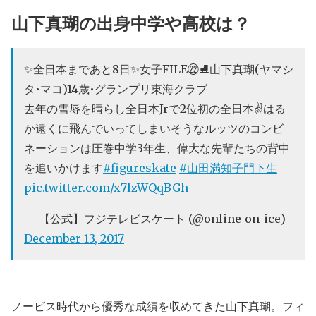
山下真瑚の出身中学や高校は？
✨全日本まであと8日✨女子FILE㉒⛸山下真瑚(ヤマシ
タ•マコ)14歳•グランプリ東海クラブ
去年の雪辱を晴らし全日本Jrで2位初の全日本✌はる
か遠くに飛んでいってしまいそうなルッツのコンビ
ネーションは圧巻中学3年生、偉大な先輩たちの背中
を追いかけます
#figureskate
#山田満知子門下生
pic.twitter.com/x7lzWQqBGh
— 【公式】フジテレビスケート (@online_on_ice)
December 13, 2017
ノービス時代から優秀な成績を収めてきた山下真瑚。フィ