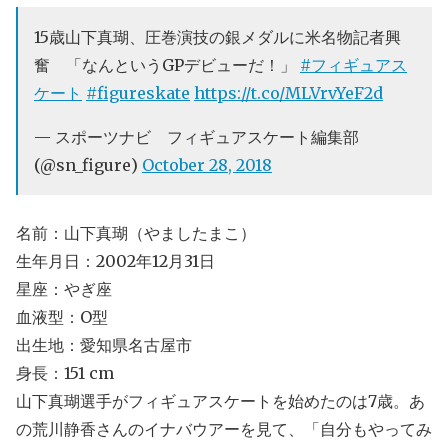
15歳山下真瑚、圧巻演技の銀メダルに米名物記者興
奮 「なんというGPデビューだ！」
#フィギュアス
ケート
#figureskate
https://t.co/MLVrvYeF2d
— スポーツナビ フィギュアスケート編集部
(@sn_figure)
October 28, 2018
名前：山下真瑚（やましたまこ）
生年月日：2002年12月31日
星座：やぎ座
血液型：O型
出生地：愛知県名古屋市
身長：151 cm
山下真瑚選手がフィギュアスケートを始めたのは7歳。あ
の荒川静香さんのイナバウアーを見て、「自分もやってみ