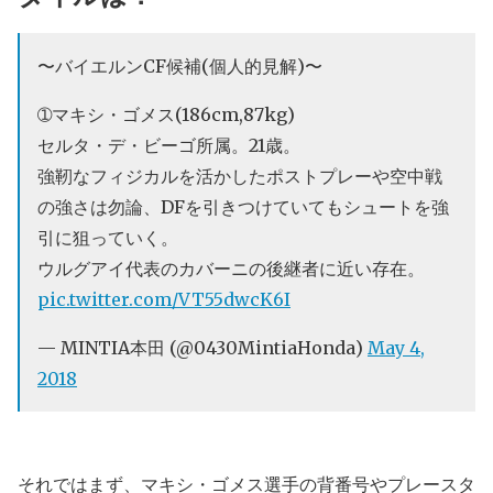
〜バイエルンCF候補(個人的見解)〜
➀マキシ・ゴメス(186cm,87kg)
セルタ・デ・ビーゴ所属。21歳。
強靭なフィジカルを活かしたポストプレーや空中戦
の強さは勿論、DFを引きつけていてもシュートを強
引に狙っていく。
ウルグアイ代表のカバーニの後継者に近い存在。
pic.twitter.com/VT55dwcK6I
— MINTIA本田 (@0430MintiaHonda)
May 4,
2018
それではまず、マキシ・ゴメス選手の背番号やプレースタ