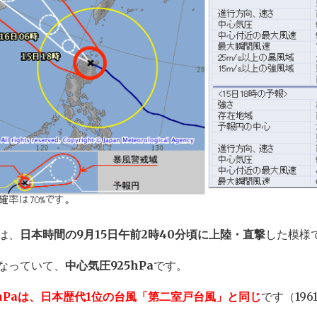
は、
日本時間の9月15日午前2時40分頃に上陸・直撃
した模様
なっていて、
中心気圧925hPa
です。
5hPaは、日本歴代1位の台風「第二室戸台風」と同じ
です（196