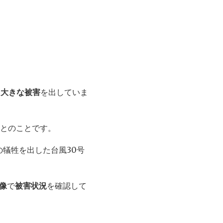
、
大きな被害
を出していま
るとのことです。
の犠牲を出した台風30号
像
で
被害状況
を確認して