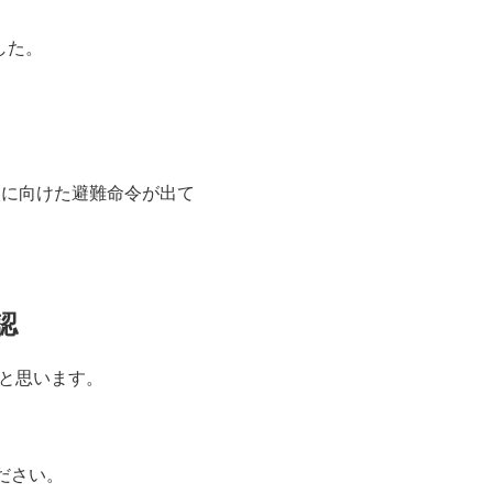
した。
人に向けた避難命令が出て
認
と思います。
ください。