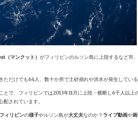
khut（マンクット）
がフィリピンのルソン島に上陸するなど市
きただけでも64人、数十か所で土砂崩れや洪水が発生してい
とで、フィリピンでは2013年11月に上陸・横断し6千人以上
心配されています。
フィリピン
の
様子
やルソン島が
大丈夫
なのか？
ライブ動画
や
画