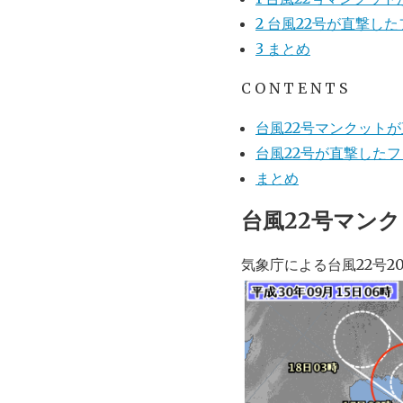
2
台風22号が直撃し
3
まとめ
C O N T E N T S
台風22号マンクット
台風22号が直撃した
まとめ
台風22号マン
気象庁による台風22号2