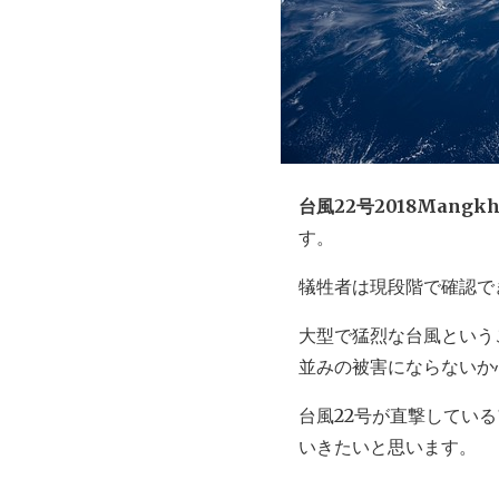
台風22号2018Mang
す。
犠牲者は現段階で確認で
大型で猛烈な台風というこ
並みの被害にならないか
台風22号が直撃している
いきたいと思います。