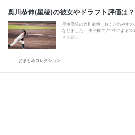
奥川恭伸(星稜)の彼女やドラフト評価は
星稜高校の奥川恭伸（おくがわやすのぶ
なりました。 甲子園で2年生による1
きを読む
奥
川
恭
伸
おまとめコレクション
(星
稜)
の
彼
女
や
ド
ラ
フ
ト
評
価