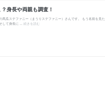
こ？身長や両親も調査！
の馬瓜ステファニー（まうりステファニー）さんです。 もう名前を見
そして身長に …
続きを読む
馬
瓜
ス
テ
フ
ァ
ニ
ー
の
出
身
高
校
や
中
学
は