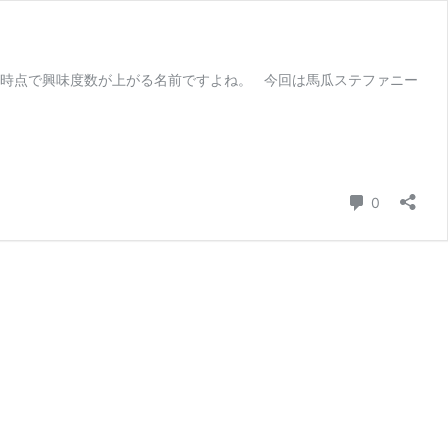
た時点で興味度数が上がる名前ですよね。 今回は馬瓜ステファニー
コメント
0