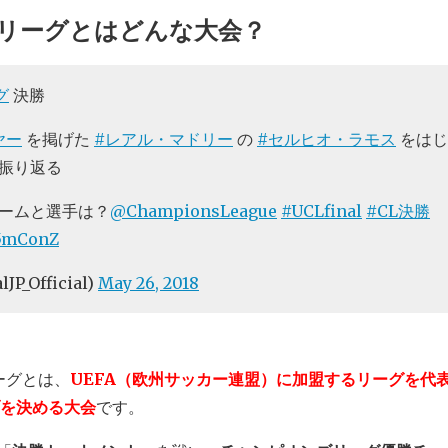
リーグとはどんな大会？
グ
決勝
ヤー
を掲げた
#レアル・マドリー
の
#セルヒオ・ラモス
をはじ
振り返る
ームと選手は？
@ChampionsLeague
#UCLfinal
#CL決勝
f5mConZ
JP_Official)
May 26, 2018
ーグとは、
UEFA（欧州サッカー連盟）に加盟するリーグを代
ブを決める大会
です。