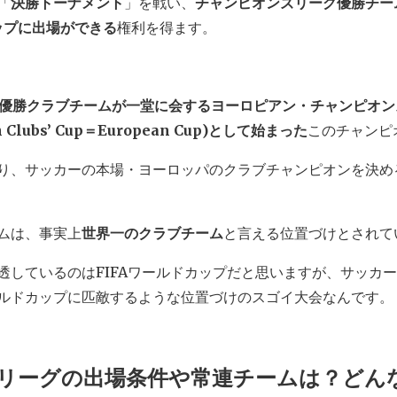
「
決勝トーナメント
」を戦い、
チャンピオンズリーグ優勝チー
ップに出場ができる
権利を得ます。
グの優勝クラブチームが一堂に会するヨーロピアン・チャンピオ
n Clubs’ Cup＝European Cup)として始まった
このチャンピ
り、サッカーの本場・ヨーロッパのクラブチャンピオンを決め
ムは、事実上
世界一のクラブチーム
と言える位置づけとされて
透しているのはFIFAワールドカップだと思いますが、サッカ
ルドカップに匹敵するような位置づけのスゴイ大会なんです。
リーグの出場条件や常連チームは？どん