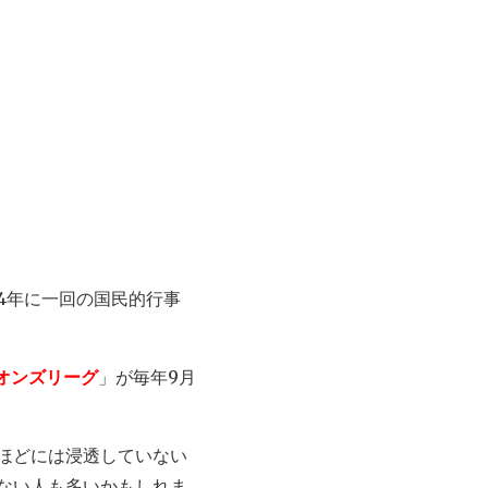
4年に一回の国民的行事
ピオンズリーグ
」が毎年9月
ほどには浸透していない
ない人も多いかもしれま