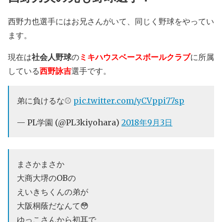
西野力也選手にはお兄さんがいて、同じく野球をやってい
ます。
現在は
社会人野球
の
ミキハウスベースボールクラブ
に所属
している
西野詠吉
選手です。
弟に負けるな⚾️
pic.twitter.com/yCVppi77sp
— PL学園 (@PL3kiyohara)
2018年9月3日
まさかまさか
大商大堺のOBの
えいきちくんの弟が
大阪桐蔭だなんて😳
ゆっこさんから初耳で