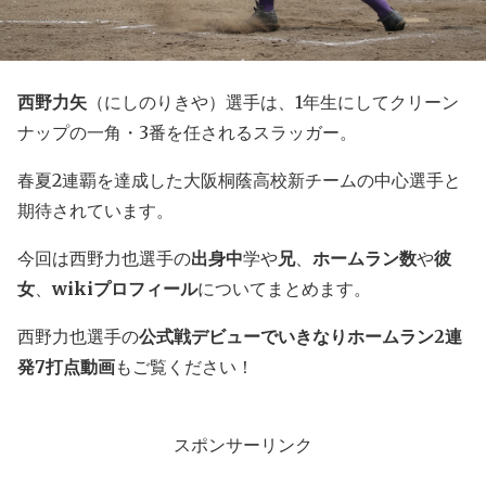
西野力矢
（にしのりきや）選手は、1年生にしてクリーン
ナップの一角・3番を任されるスラッガー。
春夏2連覇を達成した大阪桐蔭高校新チームの中心選手と
期待されています。
今回は西野力也選手の
出身中
学や
兄
、
ホームラン数
や
彼
女
、
wikiプロフィール
についてまとめます。
西野力也選手の
公式戦デビューでいきなりホームラン2連
発7打点動画
もご覧ください！
スポンサーリンク