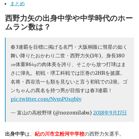
まとめ
西野力矢の出身中学や中学時代のホー
ムラン数は？
春3連覇を目標に掲げる名門・大阪桐蔭に彗星の如く
舞い降りたおかわり二世・西野力矢(1年)。身長180
㎝体重86㎏の肉体美を誇り、そこから放つ打球はま
さに弾丸。初戦・堺工科戦では圧巻の2HRを披露。
名将・西谷浩一も類を見ないと言う初戦での2発。ゴ
ンちゃんの異名を持つ男が目指すは春3連覇！
pic.twitter.com/NvmP0sgbiy
— 富山の高校野球 (@nozomilabu)
2018年9月17日
出身中学
は、
紀の川市立粉河中学校
の西野力矢選手。