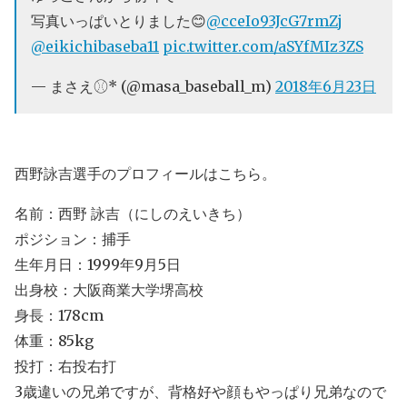
写真いっぱいとりました😊
@cceIo93JcG7rmZj
@eikichibaseba11
pic.twitter.com/aSYfMIz3ZS
— まさえ⚾︎* (@masa_baseball_m)
2018年6月23日
西野詠吉選手のプロフィールはこちら。
名前：西野 詠吉（にしのえいきち）
ポジション：捕手
生年月日：1999年9月5日
出身校：大阪商業大学堺高校
身長：178cm
体重：85kg
投打：右投右打
3歳違いの兄弟ですが、背格好や顔もやっぱり兄弟なので