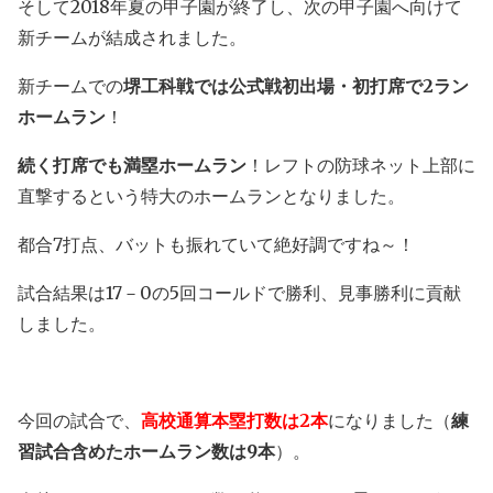
そして2018年夏の甲子園が終了し、次の甲子園へ向けて
新チームが結成されました。
新チームでの
堺工科戦では公式戦初出場・初打席で2ラン
ホームラン
！
続く打席でも満塁ホームラン
！レフトの防球ネット上部に
直撃するという特大のホームランとなりました。
都合7打点、バットも振れていて絶好調ですね～！
試合結果は17－0の5回コールドで勝利、見事勝利に貢献
しました。
今回の試合で、
高校通算本塁打数は2本
になりました（
練
習試合含めたホームラン数は9本
）。