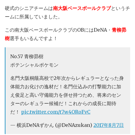
硬式のシニアチームは
南大阪ベースボールクラブ
というチ
ームに所属していました。
この南大阪ベースボールクラブのOBにはDeNA・
青柳昴
樹
選手もいるんですよ！
No.57 青柳昴樹
ポテンシャルポケモン
名門大阪桐蔭高校で2年次からレギュラーとなった身
体能力お化けの逸材だ！名門仕込みの打撃能力に加
え俊足と高い守備能力を併せ持つため、将来のセン
ターのレギュラー候補だ！これからの成長に期待
だ！
pic.twitter.com/t7w4ORoFvC
— 横浜DeNAずかん (@DeNAzukan)
2017年8月7日