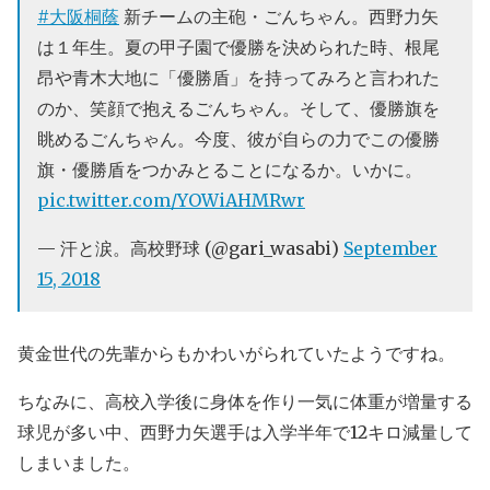
#大阪桐蔭
新チームの主砲・ごんちゃん。西野力矢
は１年生。夏の甲子園で優勝を決められた時、根尾
昂や青木大地に「優勝盾」を持ってみろと言われた
のか、笑顔で抱えるごんちゃん。そして、優勝旗を
眺めるごんちゃん。今度、彼が自らの力でこの優勝
旗・優勝盾をつかみとることになるか。いかに。
pic.twitter.com/YOWiAHMRwr
— 汗と涙。高校野球 (@gari_wasabi)
September
15, 2018
黄金世代の先輩からもかわいがられていたようですね。
ちなみに、高校入学後に身体を作り一気に体重が増量する
球児が多い中、西野力矢選手は入学半年で12キロ減量して
しまいました。